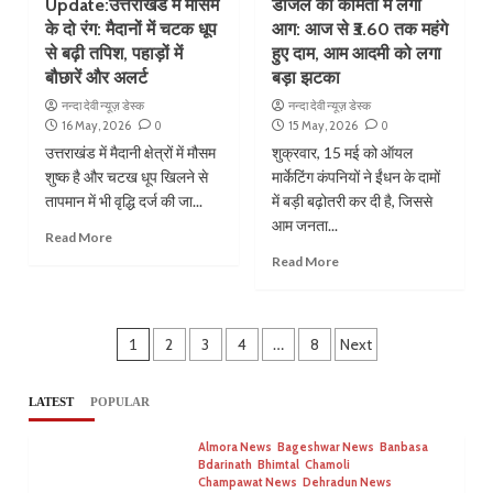
Update:उत्तराखंड में मौसम
डीजल की कीमतों में लगी
के दो रंग: मैदानों में चटक धूप
आग: आज से ₹3.60 तक महंगे
से बढ़ी तपिश, पहाड़ों में
हुए दाम, आम आदमी को लगा
बौछारें और अलर्ट
बड़ा झटका
नन्दा देवी न्यूज़ डेस्क
नन्दा देवी न्यूज़ डेस्क
16 May, 2026
0
15 May, 2026
0
उत्तराखंड में मैदानी क्षेत्रों में मौसम
शुक्रवार, 15 मई को ऑयल
शुष्क है और चटख धूप खिलने से
मार्केटिंग कंपनियों ने ईंधन के दामों
तापमान में भी वृद्धि दर्ज की जा...
में बड़ी बढ़ोतरी कर दी है, जिससे
आम जनता...
Read More
Read More
Posts
1
2
3
4
…
8
Next
pagination
LATEST
POPULAR
Almora News
Bageshwar News
Banbasa
Bdarinath
Bhimtal
Chamoli
Champawat News
Dehradun News