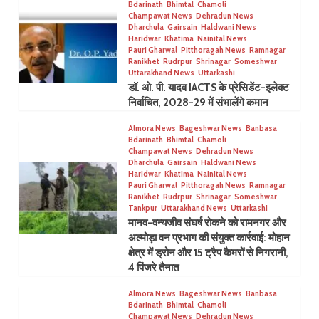
Bdarinath
Bhimtal
Chamoli
Champawat News
Dehradun News
Dharchula
Gairsain
Haldwani News
Haridwar
Khatima
Nainital News
Pauri Gharwal
Pitthoragah News
Ramnagar
Ranikhet
Rudrpur
Shrinagar
Someshwar
Uttarakhand News
Uttarkashi
डॉ. ओ. पी. यादव IACTS के प्रेसिडेंट-इलेक्ट
निर्वाचित, 2028-29 में संभालेंगे कमान
Almora News
Bageshwar News
Banbasa
Bdarinath
Bhimtal
Chamoli
Champawat News
Dehradun News
Dharchula
Gairsain
Haldwani News
Haridwar
Khatima
Nainital News
Pauri Gharwal
Pitthoragah News
Ramnagar
Ranikhet
Rudrpur
Shrinagar
Someshwar
Tankpur
Uttarakhand News
Uttarkashi
मानव-वन्यजीव संघर्ष रोकने को रामनगर और
अल्मोड़ा वन प्रभाग की संयुक्त कार्रवाई: मोहान
क्षेत्र में ड्रोन और 15 ट्रैप कैमरों से निगरानी,
4 पिंजरे तैनात
Almora News
Bageshwar News
Banbasa
Bdarinath
Bhimtal
Chamoli
Champawat News
Dehradun News