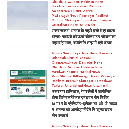
Dharchula
Gairsain
Haldwani News
Haridwar
Jammu kashmir
Khatima
Nainital News
Pauri Gharwal
Pitthoragah News
Ramnagar
Ranikhet
Rudrpur
Shrinagar
Someshwar
Tankpur
Uttarakhand News
Uttarkashi
उत्तराखंड में अगस्त के पहले हफ्ते में ही बदला
मौसम: चमोली की ऊंची चोटियों पर सीजन का
पहला हिमपात, ज्योतिर्मठ क्षेत्र में बढ़ी ठंडक
Almora News
Bageshwar News
Banbasa
Bdarinath
Bhimtal
Chamoli
Champawat News
Dehradun News
Dharchula
Gairsain
Haldwani News
Haridwar
Khatima
Nainital News
Pauri Gharwal
Pitthoragah News
Ramnagar
Ranikhet
Rudrpur
Shrinagar
Someshwar
Tankpur
Uttarakhand News
Uttarkashi
उत्तरायण हॉस्पिटल, पेपरसैली में आयोजित
होगा विशेष सर्जिकल एवं हृदय रोग शिविर
IACTS के प्रेसिडेंट-इलेक्ट डॉ. ओ. पी. यादव
9 अगस्त को अल्मोड़ा में देंगे नि:शुल्क हृदय
रोग परामर्श
Almora News
Bageshwar News
Banbasa