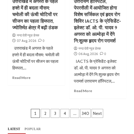
उत्तराखंड में अगस्त के पहले
उत्तरायण हॉस्पिटल,
हफ्ते में ही बदला मौसम:
पेपरसैली में आयोजित होगा
चमोली की ऊंची चोटियों पर
विशेष सर्जिकल एवं हृदय रोग
सीजन का पहला हिमपात,
शिविर IACTS के प्रेसिडेंट-
ज्योतिर्मठ क्षेत्र में बढ़ी ठंडक
इलेक्ट डॉ. ओ. पी. यादव 9
अगस्त को अल्मोड़ा में देंगे
नन्दा देवी न्यूज़ डेस्क
नि:शुल्क हृदय रोग परामर्श
07 Aug, 2026
0
उत्तराखंड में अगस्त के पहले
नन्दा देवी न्यूज़ डेस्क
06 Aug, 2026
0
हफ्ते में ही बदला मौसम: चमोली की
ऊंची चोटियों पर सीजन का पहला
IACTS के प्रेसिडेंट-इलेक्ट
हिमपात,...
डॉ. ओ. पी. यादव 9 अगस्त को
अल्मोड़ा में देंगे नि:शुल्क हृदय रोग
Read More
परामर्श उत्तरायण हॉस्पिटल,...
Read More
Posts
1
2
3
4
…
340
Next
pagination
LATEST
POPULAR