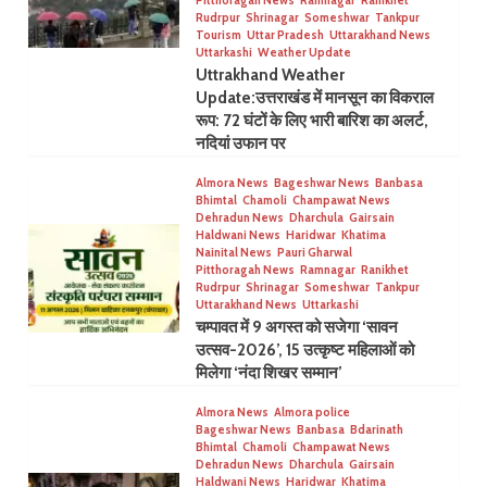
Rudrpur
Shrinagar
Someshwar
Tankpur
Tourism
Uttar Pradesh
Uttarakhand News
Uttarkashi
Weather Update
Uttrakhand Weather
Update:उत्तराखंड में मानसून का विकराल
रूप: 72 घंटों के लिए भारी बारिश का अलर्ट,
नदियां उफान पर
Almora News
Bageshwar News
Banbasa
Bhimtal
Chamoli
Champawat News
Dehradun News
Dharchula
Gairsain
Haldwani News
Haridwar
Khatima
Nainital News
Pauri Gharwal
Pitthoragah News
Ramnagar
Ranikhet
Rudrpur
Shrinagar
Someshwar
Tankpur
Uttarakhand News
Uttarkashi
चम्पावत में 9 अगस्त को सजेगा ‘सावन
उत्सव-2026’, 15 उत्कृष्ट महिलाओं को
मिलेगा ‘नंदा शिखर सम्मान’
Almora News
Almora police
Bageshwar News
Banbasa
Bdarinath
Bhimtal
Chamoli
Champawat News
Dehradun News
Dharchula
Gairsain
Haldwani News
Haridwar
Khatima