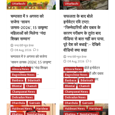
Uttarkashi
Uttarkashi
चम्पावत में 9 अगस्त को
सफलता के बाद बोले
सजेगा ‘सावन
इनोवेटर रवि टम्टा:
उत्सव-2026’, 15 उत्कृष्ट
“जिम्मेदारियों और दबाव के
महिलाओं को मिलेगा ‘नंदा
कारण परीक्षण के तुरंत बाद
शिखर सम्मान’
मीडिया से बात नहीं कर पाया,
पूरे देश को बधाई”:- देखिये
नन्दा देवी न्यूज़ डेस्क
वीडियो क्या कहा
08 Aug, 2026
0
चम्पावत में 9 अगस्त को सजेगा
नन्दा देवी न्यूज़ डेस्क
08 Aug, 2026
0
'सावन उत्सव-2026', 15 उत्कृष्ट
महिलाओं को मिलेगा 'नंदा शिखर
सफलता के बाद बोले इनोवेटर
Almora News
Almora News
सम्मान' चम्पावत।...
रवि टम्टा: "जिम्मेदारियों और दबाव
Bageshwar News
Bageshwar News
के कारण परीक्षण के तुरंत बाद
Banbasa
Bdarinath
Banbasa
Bdarinath
Read More
मीडिया से बात...
Bhimtal
Chamoli
Bhimtal
Chamoli
Champawat News
Champawat News
Read More
Dehradun News
Dehradun News
Dharchula
Gairsain
Dharchula
Gairsain
Haldwani News
Haridwar
Haldwani News
Haridwar
Khatima
Nainital News
Khatima
Nainital News