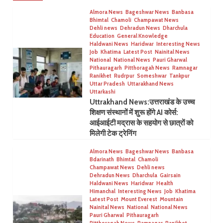
Almora News
Bageshwar News
Banbasa
Bhimtal
Chamoli
Champawat News
Dehli news
Dehradun News
Dharchula
Education
General Knowledge
Haldwani News
Haridwar
Interesting News
Job
Khatima
Latest Post
Nainital News
National
National News
Pauri Gharwal
Pithauragarh
Pitthoragah News
Ramnagar
Ranikhet
Rudrpur
Someshwar
Tankpur
Uttar Pradesh
Uttarakhand News
Uttarkashi
Uttrakhand News:उत्तराखंड के उच्च
शिक्षण संस्थानों में शुरू होंगे AI कोर्स:
आईआईटी मद्रास के सहयोग से छात्रों को
मिलेगी टेक ट्रेनिंग
Almora News
Bageshwar News
Banbasa
Bdarinath
Bhimtal
Chamoli
Champawat News
Dehli news
Dehradun News
Dharchula
Gairsain
Haldwani News
Haridwar
Health
Himanchal
Interesting News
Job
Khatima
Latest Post
Mount Everest
Mountain
Nainital News
National
National News
Pauri Gharwal
Pithauragarh
Pitthoragah News
Ramnagar
Ranikhet