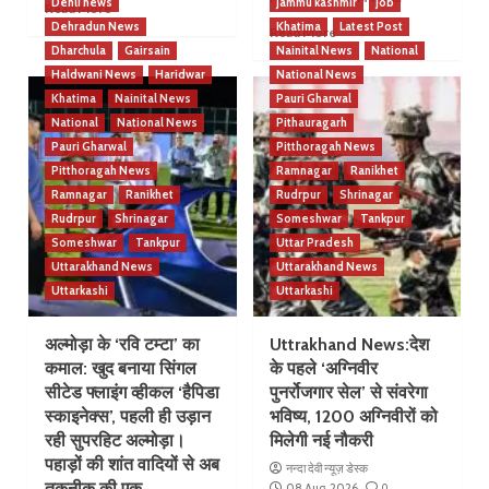
Dehli news
Jammu kashmir
Job
Read More
Dehradun News
Khatima
Latest Post
Read More
Dharchula
Gairsain
Nainital News
National
Haldwani News
Haridwar
National News
Khatima
Nainital News
Pauri Gharwal
National
National News
Pithauragarh
Pauri Gharwal
Pitthoragah News
Pitthoragah News
Ramnagar
Ranikhet
Ramnagar
Ranikhet
Rudrpur
Shrinagar
Rudrpur
Shrinagar
Someshwar
Tankpur
Someshwar
Tankpur
Uttar Pradesh
Uttarakhand News
Uttarakhand News
Uttarkashi
Uttarkashi
अल्मोड़ा के ‘रवि टम्टा’ का
Uttrakhand News:देश
कमाल: खुद बनाया सिंगल
के पहले ‘अग्निवीर
सीटेड फ्लाइंग व्हीकल ‘हैपिडा
पुनर्रोजगार सेल’ से संवरेगा
स्काइनेक्स’, पहली ही उड़ान
भविष्य, 1200 अग्निवीरों को
रही सुपरहिट अल्मोड़ा।
मिलेगी नई नौकरी
पहाड़ों की शांत वादियों से अब
नन्दा देवी न्यूज़ डेस्क
तकनीक की एक
08 Aug, 2026
0