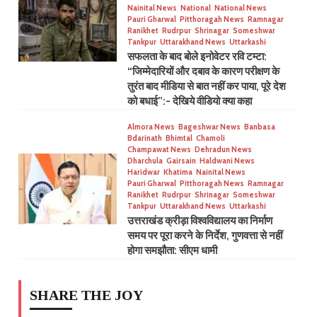
Nainital News
National
National News
Pauri Gharwal
Pitthoragah News
Ramnagar
Ranikhet
Rudrpur
Shrinagar
Someshwar
Tankpur
Uttarakhand News
Uttarkashi
सफलता के बाद बोले इनोवेटर रवि टम्टा:
“जिम्मेदारियों और दबाव के कारण परीक्षण के
तुरंत बाद मीडिया से बात नहीं कर पाया, पूरे देश
को बधाई”:- देखिये वीडियो क्या कहा
Almora News
Bageshwar News
Banbasa
Bdarinath
Bhimtal
Chamoli
Champawat News
Dehradun News
Dharchula
Gairsain
Haldwani News
Haridwar
Khatima
Nainital News
Pauri Gharwal
Pitthoragah News
Ramnagar
Ranikhet
Rudrpur
Shrinagar
Someshwar
Tankpur
Uttarakhand News
Uttarkashi
उत्तराखंड क्रीड़ा विश्वविद्यालय का निर्माण
समय पर पूरा करने के निर्देश, गुणवत्ता से नहीं
होगा समझौता: सीएम धामी
SHARE THE JOY