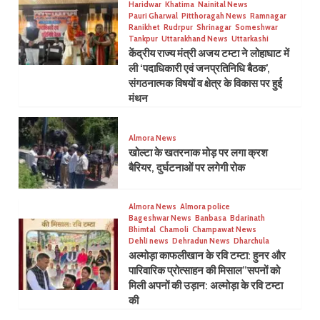
Haridwar
Khatima
Nainital News
Pauri Gharwal
Pitthoragah News
Ramnagar
Ranikhet
Rudrpur
Shrinagar
Someshwar
Tankpur
Uttarakhand News
Uttarkashi
केंद्रीय राज्य मंत्री अजय टम्टा ने लोहाघाट में
ली ‘पदाधिकारी एवं जनप्रतिनिधि बैठक’,
संगठनात्मक विषयों व क्षेत्र के विकास पर हुई
मंथन
Almora News
खोल्टा के खतरनाक मोड़ पर लगा क्रश
बैरियर, दुर्घटनाओं पर लगेगी रोक
Almora News
Almora police
Bageshwar News
Banbasa
Bdarinath
Bhimtal
Chamoli
Champawat News
Dehli news
Dehradun News
Dharchula
अल्मोड़ा काफलीखान के रवि टम्टा: हुनर और
पारिवारिक प्रोत्साहन की मिसाल”सपनों को
मिली अपनों की उड़ान: अल्मोड़ा के रवि टम्टा
की