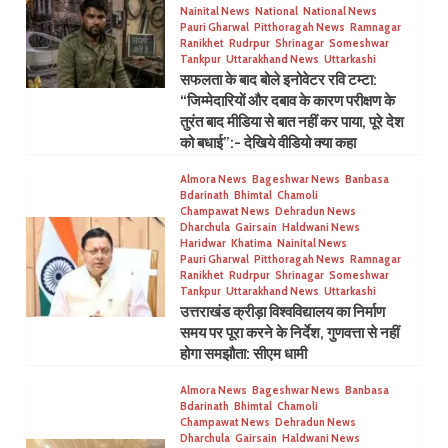
Nainital News
National
National News
Pauri Gharwal
Pitthoragah News
Ramnagar
Ranikhet
Rudrpur
Shrinagar
Someshwar
Tankpur
Uttarakhand News
Uttarkashi
सफलता के बाद बोले इनोवेटर रवि टम्टा:
“जिम्मेदारियों और दबाव के कारण परीक्षण के
तुरंत बाद मीडिया से बात नहीं कर पाया, पूरे देश
को बधाई”:- देखिये वीडियो क्या कहा
Almora News
Bageshwar News
Banbasa
Bdarinath
Bhimtal
Chamoli
Champawat News
Dehradun News
Dharchula
Gairsain
Haldwani News
Haridwar
Khatima
Nainital News
Pauri Gharwal
Pitthoragah News
Ramnagar
Ranikhet
Rudrpur
Shrinagar
Someshwar
Tankpur
Uttarakhand News
Uttarkashi
उत्तराखंड क्रीड़ा विश्वविद्यालय का निर्माण
समय पर पूरा करने के निर्देश, गुणवत्ता से नहीं
होगा समझौता: सीएम धामी
Almora News
Bageshwar News
Banbasa
Bdarinath
Bhimtal
Chamoli
Champawat News
Dehradun News
Dharchula
Gairsain
Haldwani News