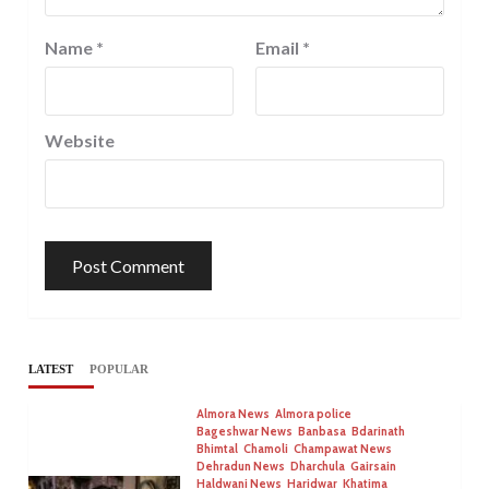
Name
*
Email
*
Website
LATEST
POPULAR
Almora News
Almora police
Bageshwar News
Banbasa
Bdarinath
Bhimtal
Chamoli
Champawat News
Dehradun News
Dharchula
Gairsain
Haldwani News
Haridwar
Khatima