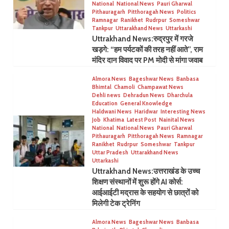
National
National News
Pauri Gharwal
Pithauragarh
Pitthoragah News
Politics
Ramnagar
Ranikhet
Rudrpur
Someshwar
Tankpur
Uttarakhand News
Uttarkashi
Uttrakhand News:रुद्रपुर में गरजे
खड़गे: “हम पर्यटकों की तरह नहीं आते”, राम
मंदिर दान विवाद पर PM मोदी से मांगा जवाब
Almora News
Bageshwar News
Banbasa
Bhimtal
Chamoli
Champawat News
Dehli news
Dehradun News
Dharchula
Education
General Knowledge
Haldwani News
Haridwar
Interesting News
Job
Khatima
Latest Post
Nainital News
National
National News
Pauri Gharwal
Pithauragarh
Pitthoragah News
Ramnagar
Ranikhet
Rudrpur
Someshwar
Tankpur
Uttar Pradesh
Uttarakhand News
Uttarkashi
Uttrakhand News:उत्तराखंड के उच्च
शिक्षण संस्थानों में शुरू होंगे AI कोर्स:
आईआईटी मद्रास के सहयोग से छात्रों को
मिलेगी टेक ट्रेनिंग
Almora News
Bageshwar News
Banbasa