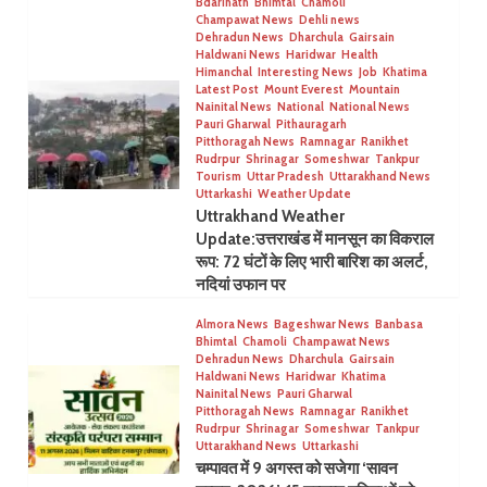
Bdarinath
Bhimtal
Chamoli
Champawat News
Dehli news
Dehradun News
Dharchula
Gairsain
Haldwani News
Haridwar
Health
Himanchal
Interesting News
Job
Khatima
Latest Post
Mount Everest
Mountain
Nainital News
National
National News
Pauri Gharwal
Pithauragarh
Pitthoragah News
Ramnagar
Ranikhet
Rudrpur
Shrinagar
Someshwar
Tankpur
Tourism
Uttar Pradesh
Uttarakhand News
Uttarkashi
Weather Update
Uttrakhand Weather
Update:उत्तराखंड में मानसून का विकराल
रूप: 72 घंटों के लिए भारी बारिश का अलर्ट,
नदियां उफान पर
Almora News
Bageshwar News
Banbasa
Bhimtal
Chamoli
Champawat News
Dehradun News
Dharchula
Gairsain
Haldwani News
Haridwar
Khatima
Nainital News
Pauri Gharwal
Pitthoragah News
Ramnagar
Ranikhet
Rudrpur
Shrinagar
Someshwar
Tankpur
Uttarakhand News
Uttarkashi
चम्पावत में 9 अगस्त को सजेगा ‘सावन