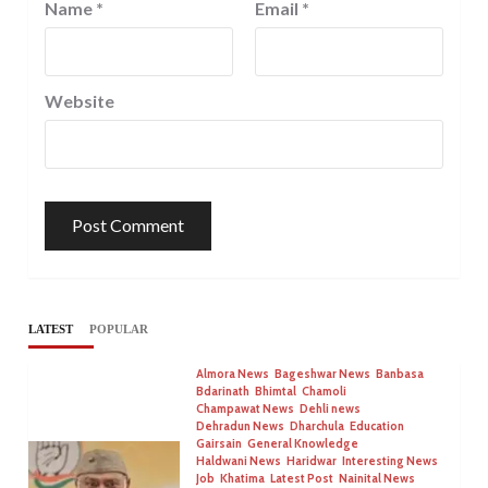
Name
*
Email
*
Website
LATEST
POPULAR
Almora News
Bageshwar News
Banbasa
Bdarinath
Bhimtal
Chamoli
Champawat News
Dehli news
Dehradun News
Dharchula
Education
Gairsain
General Knowledge
Haldwani News
Haridwar
Interesting News
Job
Khatima
Latest Post
Nainital News