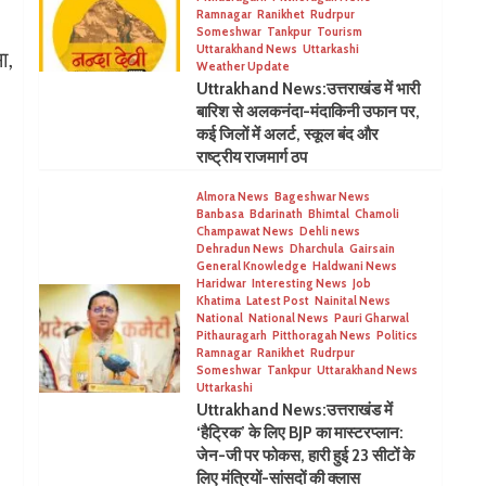
Ramnagar
Ranikhet
Rudrpur
Someshwar
Tankpur
Tourism
Uttarakhand News
Uttarkashi
ा,
Weather Update
Uttrakhand News:उत्तराखंड में भारी
बारिश से अलकनंदा-मंदाकिनी उफान पर,
कई जिलों में अलर्ट, स्कूल बंद और
राष्ट्रीय राजमार्ग ठप
Almora News
Bageshwar News
Banbasa
Bdarinath
Bhimtal
Chamoli
Champawat News
Dehli news
Dehradun News
Dharchula
Gairsain
General Knowledge
Haldwani News
Haridwar
Interesting News
Job
Khatima
Latest Post
Nainital News
National
National News
Pauri Gharwal
Pithauragarh
Pitthoragah News
Politics
Ramnagar
Ranikhet
Rudrpur
Someshwar
Tankpur
Uttarakhand News
Uttarkashi
Uttrakhand News:उत्तराखंड में
‘हैट्रिक’ के लिए BJP का मास्टरप्लान:
जेन-जी पर फोकस, हारी हुई 23 सीटों के
लिए मंत्रियों-सांसदों की क्लास