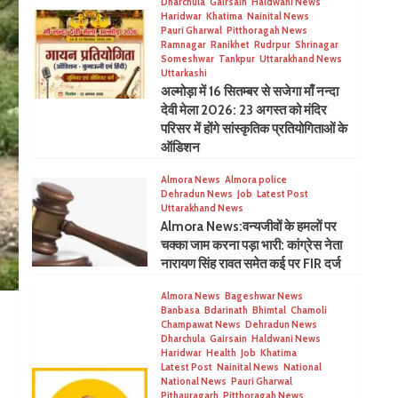
Dharchula
Gairsain
Haldwani News
Haridwar
Khatima
Nainital News
Pauri Gharwal
Pitthoragah News
Ramnagar
Ranikhet
Rudrpur
Shrinagar
Someshwar
Tankpur
Uttarakhand News
Uttarkashi
अल्मोड़ा में 16 सितम्बर से सजेगा माँ नन्दा
देवी मेला 2026: 23 अगस्त को मंदिर
परिसर में होंगे सांस्कृतिक प्रतियोगिताओं के
ऑडिशन
Almora News
Almora police
Dehradun News
Job
Latest Post
Uttarakhand News
Almora News:वन्यजीवों के हमलों पर
चक्का जाम करना पड़ा भारी: कांग्रेस नेता
नारायण सिंह रावत समेत कई पर FIR दर्ज
Almora News
Bageshwar News
Banbasa
Bdarinath
Bhimtal
Chamoli
Champawat News
Dehradun News
Dharchula
Gairsain
Haldwani News
Haridwar
Health
Job
Khatima
Latest Post
Nainital News
National
National News
Pauri Gharwal
Pithauragarh
Pitthoragah News