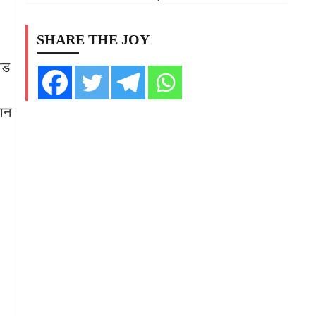
SHARE THE JOY
ोड
यान