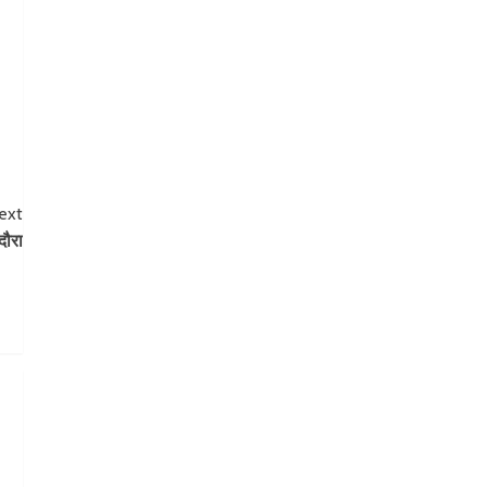
ext
दौरा