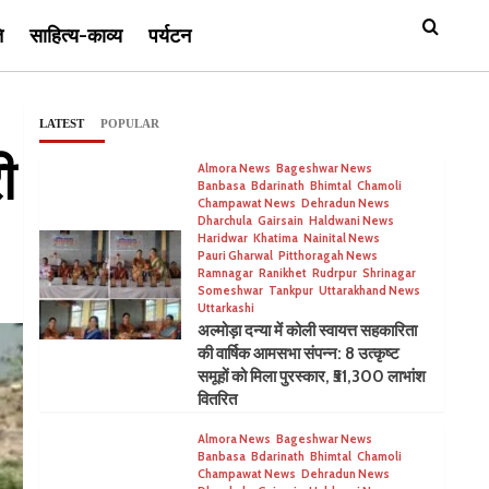
ि
साहित्य-काव्य
पर्यटन
LATEST
POPULAR
ी
Almora News
Bageshwar News
Banbasa
Bdarinath
Bhimtal
Chamoli
Champawat News
Dehradun News
Dharchula
Gairsain
Haldwani News
Haridwar
Khatima
Nainital News
Pauri Gharwal
Pitthoragah News
Ramnagar
Ranikhet
Rudrpur
Shrinagar
Someshwar
Tankpur
Uttarakhand News
Uttarkashi
अल्मोड़ा दन्या में कोली स्वायत्त सहकारिता
की वार्षिक आमसभा संपन्न: 8 उत्कृष्ट
समूहों को मिला पुरस्कार, ₹51,300 लाभांश
वितरित
Almora News
Bageshwar News
Banbasa
Bdarinath
Bhimtal
Chamoli
Champawat News
Dehradun News