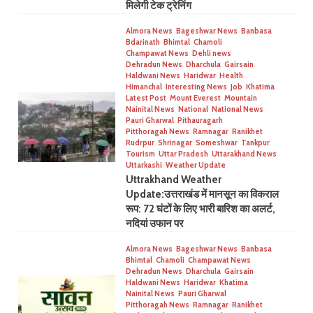
मिलेगी टेक ट्रेनिंग
Almora News
Bageshwar News
Banbasa
Bdarinath
Bhimtal
Chamoli
Champawat News
Dehli news
Dehradun News
Dharchula
Gairsain
Haldwani News
Haridwar
Health
Himanchal
Interesting News
Job
Khatima
Latest Post
Mount Everest
Mountain
Nainital News
National
National News
Pauri Gharwal
Pithauragarh
Pitthoragah News
Ramnagar
Ranikhet
Rudrpur
Shrinagar
Someshwar
Tankpur
Tourism
Uttar Pradesh
Uttarakhand News
Uttarkashi
Weather Update
Uttrakhand Weather
Update:उत्तराखंड में मानसून का विकराल
रूप: 72 घंटों के लिए भारी बारिश का अलर्ट,
नदियां उफान पर
Almora News
Bageshwar News
Banbasa
Bhimtal
Chamoli
Champawat News
Dehradun News
Dharchula
Gairsain
Haldwani News
Haridwar
Khatima
Nainital News
Pauri Gharwal
Pitthoragah News
Ramnagar
Ranikhet