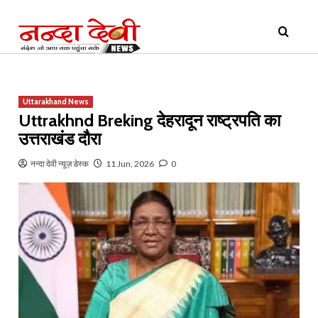
Skip
Primary
to
Menu
content
Uttarakhand News
Uttrakhnd Breking देहरादून राष्ट्रपति का
उत्तराखंड दौरा
नन्दा देवी न्यूज़ डेस्क
11 Jun, 2026
0