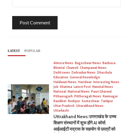
LATEST
POPULAR
Almora News
Bageshwar News
Banbasa
Bhimtal
Chamoli
Champawat News
Dehli news
Dehradun News
Dharchula
Education
General Knowledge
Haldwani News
Haridwar
Interesting News
Job
Khatima
Latest Post
Nainital News
National
National News
Pauri Gharwal
Pithauragarh
Pitthoragah News
Ramnagar
Ranikhet
Rudrpur
Someshwar
Tankpur
Uttar Pradesh
Uttarakhand News
Uttarkashi
Uttrakhand News:उत्तराखंड के उच्च
शिक्षण संस्थानों में शुरू होंगे AI कोर्स:
आईआईटी मद्रास के सहयोग से छात्रों को