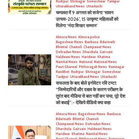
Rudrpur
Shrinagar
Someshwar
Tankpur
Uttarakhand News
Uttarkashi
चम्पावत में 9 अगस्त को सजेगा ‘सावन
उत्सव-2026’, 15 उत्कृष्ट महिलाओं को
मिलेगा ‘नंदा शिखर सम्मान’
Almora News
Almora police
Bageshwar News
Banbasa
Bdarinath
Bhimtal
Chamoli
Champawat News
Dehradun News
Dharchula
Gairsain
Haldwani News
Haridwar
Khatima
Nainital News
National
National News
Pauri Gharwal
Pitthoragah News
Ramnagar
Ranikhet
Rudrpur
Shrinagar
Someshwar
Tankpur
Uttarakhand News
Uttarkashi
सफलता के बाद बोले इनोवेटर रवि टम्टा:
“जिम्मेदारियों और दबाव के कारण परीक्षण के
तुरंत बाद मीडिया से बात नहीं कर पाया, पूरे देश
को बधाई”:- देखिये वीडियो क्या कहा
Almora News
Bageshwar News
Banbasa
Bdarinath
Bhimtal
Chamoli
Champawat News
Dehradun News
Dharchula
Gairsain
Haldwani News
Haridwar
Khatima
Nainital News
Pauri Gharwal
Pitthoragah News
Ramnagar