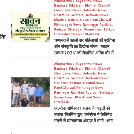
Almora News
Bageshwar News
Banbasa
Bdarinath
Bhimtal
Chamoli
Champawat News
Dehradun News
Dharchula
Gairsain
Haldwani News
Khatima
Nainital News
Pauri Gharwal
Pitthoragah News
Ramnagar
Ranikhet
Rudrpur
Shrinagar
Someshwar
Tankpur
Uttarakhand News
Uttarkashi
 कि
चम्पावत में पहली बार महिलाओं की प्रतिभा
और संस्कृति का दिखेगा संगम, ‘सावन
उत्सव 2026’ की तैयारियां अंतिम दौर में
Almora News
Bageshwar News
Banbasa
Bdarinath
Bhimtal
Chamoli
Champawat News
Dehradun News
Dharchula
Gairsain
Haldwani News
Haridwar
Khatima
Nainital News
Pauri Gharwal
Pitthoragah News
Ramnagar
Ranikhet
Rudrpur
Shrinagar
Someshwar
Uttarakhand News
Uttarkashi
अल्मोड़ा सोमेश्वरर सड़क के गड्ढों को
बताया ‘स्विमिंग पूल’, कांग्रेस ने कैबिनेट
मंत्री से व्यंग्यात्मक अंदाज़ में मांगी “क्षमा”