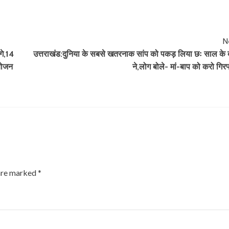
N
गे,14
उत्तराखंड:दुनिया के सबसे खतरनाक सांप को पकड़ लिया छः साल के ब
आयोजन
ने,लोग बोले- मां-बाप को करो गिरफ
 are marked
*