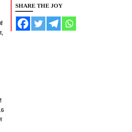
SHARE THE JOY
वं
स,
ो
16
ा