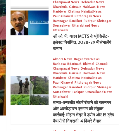
Champawat News
Dehradun News
Dharchula
Gairsain
Haldwani News
Haridwar
Khatima
Nainital News
Pauri Gharwal
Pitthoragah News
Ramnagar
Ranikhet
Rudrpur
Shrinagar
Someshwar
Uttarakhand News
Uttarkashi
डॉ. ओ. पी. यादव IACTS के प्रेसिडेंट-
इलेक्ट निर्वाचित, 2028-29 में संभालेंगे
कमान
Almora News
Bageshwar News
Banbasa
Bdarinath
Bhimtal
Chamoli
Champawat News
Dehradun News
Dharchula
Gairsain
Haldwani News
Haridwar
Khatima
Nainital News
Pauri Gharwal
Pitthoragah News
Ramnagar
Ranikhet
Rudrpur
Shrinagar
Someshwar
Tankpur
Uttarakhand News
Uttarkashi
मानव-वन्यजीव संघर्ष रोकने को रामनगर
और अल्मोड़ा वन प्रभाग की संयुक्त
कार्रवाई: मोहान क्षेत्र में ड्रोन और 15 ट्रैप
कैमरों से निगरानी, 4 पिंजरे तैनात