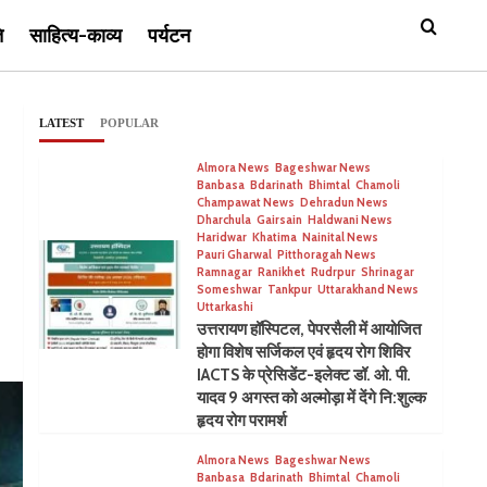
ि
साहित्य-काव्य
पर्यटन
LATEST
POPULAR
Almora News
Bageshwar News
Banbasa
Bdarinath
Bhimtal
Chamoli
Champawat News
Dehradun News
Dharchula
Gairsain
Haldwani News
Haridwar
Khatima
Nainital News
Pauri Gharwal
Pitthoragah News
Ramnagar
Ranikhet
Rudrpur
Shrinagar
Someshwar
Tankpur
Uttarakhand News
Uttarkashi
उत्तरायण हॉस्पिटल, पेपरसैली में आयोजित
होगा विशेष सर्जिकल एवं हृदय रोग शिविर
IACTS के प्रेसिडेंट-इलेक्ट डॉ. ओ. पी.
यादव 9 अगस्त को अल्मोड़ा में देंगे नि:शुल्क
हृदय रोग परामर्श
Almora News
Bageshwar News
Banbasa
Bdarinath
Bhimtal
Chamoli