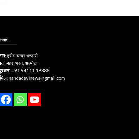
संपादक –
नाम:
हरीश चन्द्र भण्डारी
पता:
मेहरा भवन, अल्मोड़ा
दूरभाष:
+91 94111 19888
ईमेल:
nandadevinews@gmail.com