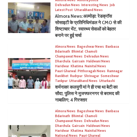
Dehradun News
Interesting News
Job
Latest Post
Uttarakhand News
Almora News:अल्मोड़ा: रेडक्रॉस
सोसाइटी के प्रतिनिधिमंडल ने CMO से की
शिष्टाचार भेंट, स्वास्थ्य सेवाओं को बेहतर
बनाने पर हुई चर्चा
Almora News
Bageshwar News
Banbasa
Bdarinath
Bhimtal
Chamoli
Champawat News
Dehradun News
Dharchula
Gairsain
Haldwani News
Haridwar
Khatima
Nainital News
Pauri Gharwal
Pitthoragah News
Ramnagar
Ranikhet
Rudrpur
Shrinagar
Someshwar
Tankpur
Uttarakhand News
Uttarkashi
शर्मनाक! कलयुगी मां ने ही रचा था बेटी का
सौदा, पुलिस ने मुजफ्फरनगर से बरामद की
नाबालिग; 4 गिरफ्तार
Almora News
Bageshwar News
Banbasa
Bdarinath
Bhimtal
Chamoli
Champawat News
Dehradun News
Dharchula
Gairsain
Haldwani News
Haridwar
Khatima
Nainital News
National News
Pauri Gharwal