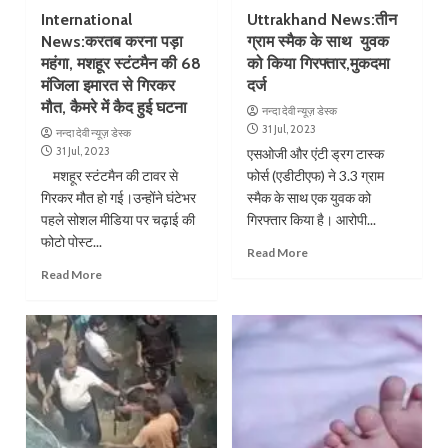
International
Uttrakhand News:तीन
News:करतब करना पड़ा
ग्राम स्मैक के साथ युवक
महंगा, मशहूर स्‍टंटमैन की 68
को किया गिरफ्तार,मुकदमा
मंजिला इमारत से गिरकर
दर्ज
मौत, कैमरे में कैद हुई घटना
नन्दा देवी न्यूज़ डेस्क
31 Jul, 2023
नन्दा देवी न्यूज़ डेस्क
31 Jul, 2023
एसओजी और एंटी ड्रग टास्क
मशहूर स्टंटमैन की टावर से
फोर्स (एडीटीएफ) ने 3.3 ग्राम
गिरकर मौत हो गई।उन्होंने घंटेभर
स्मैक के साथ एक युवक को
पहले सोशल मीडिया पर चढ़ाई की
गिरफ्तार किया है। आरोपी...
फोटो पोस्ट...
Read More
Read More