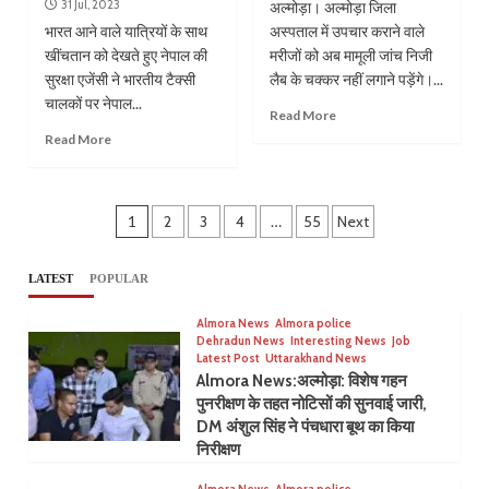
31 Jul, 2023
अल्मोड़ा। अल्मोड़ा जिला
भारत आने वाले यात्रियों के साथ
अस्पताल में उपचार कराने वाले
खींचतान को देखते हुए नेपाल की
मरीजों को अब मामूली जांच निजी
सुरक्षा एजेंसी ने भारतीय टैक्सी
लैब के चक्कर नहीं लगाने पड़ेंगे।...
चालकों पर नेपाल...
Read More
Read More
Posts
1
2
3
4
…
55
Next
pagination
LATEST
POPULAR
Almora News
Almora police
Dehradun News
Interesting News
Job
Latest Post
Uttarakhand News
Almora News:अल्मोड़ा: विशेष गहन
पुनरीक्षण के तहत नोटिसों की सुनवाई जारी,
DM अंशुल सिंह ने पंचधारा बूथ का किया
निरीक्षण
Almora News
Almora police