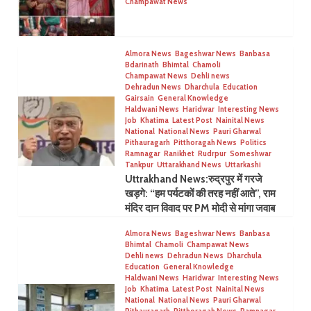
Champawat News
Almora News
Bageshwar News
Banbasa
Bdarinath
Bhimtal
Chamoli
Champawat News
Dehli news
Dehradun News
Dharchula
Education
Gairsain
General Knowledge
Haldwani News
Haridwar
Interesting News
Job
Khatima
Latest Post
Nainital News
National
National News
Pauri Gharwal
Pithauragarh
Pitthoragah News
Politics
Ramnagar
Ranikhet
Rudrpur
Someshwar
Tankpur
Uttarakhand News
Uttarkashi
Uttrakhand News:रुद्रपुर में गरजे
खड़गे: “हम पर्यटकों की तरह नहीं आते”, राम
मंदिर दान विवाद पर PM मोदी से मांगा जवाब
Almora News
Bageshwar News
Banbasa
Bhimtal
Chamoli
Champawat News
Dehli news
Dehradun News
Dharchula
Education
General Knowledge
Haldwani News
Haridwar
Interesting News
Job
Khatima
Latest Post
Nainital News
National
National News
Pauri Gharwal