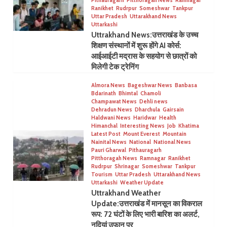
Pithauragarh
Pitthoragah News
Ramnagar
Ranikhet
Rudrpur
Someshwar
Tankpur
Uttar Pradesh
Uttarakhand News
Uttarkashi
Uttrakhand News:उत्तराखंड के उच्च
शिक्षण संस्थानों में शुरू होंगे AI कोर्स:
आईआईटी मद्रास के सहयोग से छात्रों को
मिलेगी टेक ट्रेनिंग
Almora News
Bageshwar News
Banbasa
Bdarinath
Bhimtal
Chamoli
Champawat News
Dehli news
Dehradun News
Dharchula
Gairsain
Haldwani News
Haridwar
Health
Himanchal
Interesting News
Job
Khatima
Latest Post
Mount Everest
Mountain
Nainital News
National
National News
Pauri Gharwal
Pithauragarh
Pitthoragah News
Ramnagar
Ranikhet
Rudrpur
Shrinagar
Someshwar
Tankpur
Tourism
Uttar Pradesh
Uttarakhand News
Uttarkashi
Weather Update
Uttrakhand Weather
Update:उत्तराखंड में मानसून का विकराल
रूप: 72 घंटों के लिए भारी बारिश का अलर्ट,
नदियां उफान पर