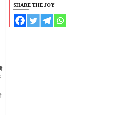
SHARE THE JOY
की
े
ी