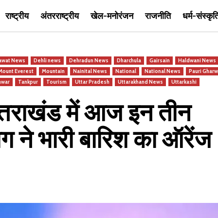
राष्ट्रीय
अंतरराष्ट्रीय
खेल-मनोरंजन
राजनीति
धर्म-संस्कृत
awat News
Dehli news
Dehradun News
Dharchula
Gairsain
Haldwani News
Mount Everest
Mountain
Nainital News
National
National News
Pauri Gharw
hwar
Tankpur
Tourism
Uttar Pradesh
Uttarakhand News
Uttarkashi
राखंड में आज इन तीन
ग ने भारी बारिश का ऑरेंज