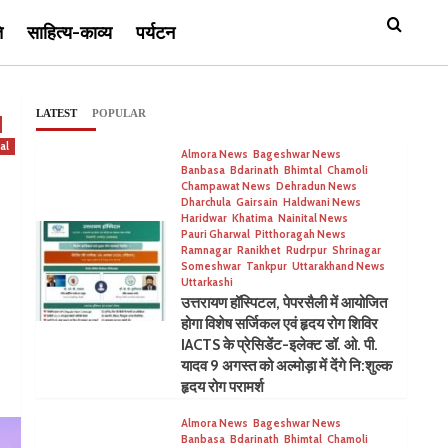
ि
साहित्य-काव्य
पर्यटन
LATEST
POPULAR
al
Almora News
Bageshwar News
Banbasa
Bdarinath
Bhimtal
Chamoli
Champawat News
Dehradun News
Dharchula
Gairsain
Haldwani News
Haridwar
Khatima
Nainital News
Pauri Gharwal
Pitthoragah News
Ramnagar
Ranikhet
Rudrpur
Shrinagar
Someshwar
Tankpur
Uttarakhand News
Uttarkashi
उत्तरायण हॉस्पिटल, पेपरसैली में आयोजित
होगा विशेष सर्जिकल एवं हृदय रोग शिविर
IACTS के प्रेसिडेंट-इलेक्ट डॉ. ओ. पी.
यादव 9 अगस्त को अल्मोड़ा में देंगे नि:शुल्क
हृदय रोग परामर्श
Almora News
Bageshwar News
Banbasa
Bdarinath
Bhimtal
Chamoli