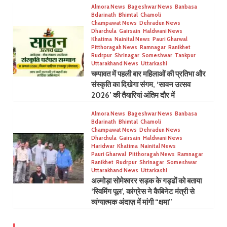
Almora News
Bageshwar News
Banbasa
Bdarinath
Bhimtal
Chamoli
Champawat News
Dehradun News
Dharchula
Gairsain
Haldwani News
Khatima
Nainital News
Pauri Gharwal
Pitthoragah News
Ramnagar
Ranikhet
Rudrpur
Shrinagar
Someshwar
Tankpur
Uttarakhand News
Uttarkashi
चम्पावत में पहली बार महिलाओं की प्रतिभा और
संस्कृति का दिखेगा संगम, ‘सावन उत्सव
2026’ की तैयारियां अंतिम दौर में
Almora News
Bageshwar News
Banbasa
Bdarinath
Bhimtal
Chamoli
Champawat News
Dehradun News
Dharchula
Gairsain
Haldwani News
Haridwar
Khatima
Nainital News
Pauri Gharwal
Pitthoragah News
Ramnagar
Ranikhet
Rudrpur
Shrinagar
Someshwar
Uttarakhand News
Uttarkashi
अल्मोड़ा सोमेश्वरर सड़क के गड्ढों को बताया
‘स्विमिंग पूल’, कांग्रेस ने कैबिनेट मंत्री से
व्यंग्यात्मक अंदाज़ में मांगी “क्षमा”