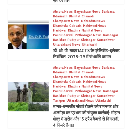
रोग परामर्श
Almora News
Bageshwar News
Banbasa
Bdarinath
Bhimtal
Chamoli
Champawat News
Dehradun News
Dharchula
Gairsain
Haldwani News
Haridwar
Khatima
Nainital News
Pauri Gharwal
Pitthoragah News
Ramnagar
Ranikhet
Rudrpur
Shrinagar
Someshwar
Uttarakhand News
Uttarkashi
डॉ. ओ. पी. यादव IACTS के प्रेसिडेंट-इलेक्ट
निर्वाचित, 2028-29 में संभालेंगे कमान
Almora News
Bageshwar News
Banbasa
Bdarinath
Bhimtal
Chamoli
Champawat News
Dehradun News
Dharchula
Gairsain
Haldwani News
Haridwar
Khatima
Nainital News
Pauri Gharwal
Pitthoragah News
Ramnagar
Ranikhet
Rudrpur
Shrinagar
Someshwar
Tankpur
Uttarakhand News
Uttarkashi
मानव-वन्यजीव संघर्ष रोकने को रामनगर और
अल्मोड़ा वन प्रभाग की संयुक्त कार्रवाई: मोहान
क्षेत्र में ड्रोन और 15 ट्रैप कैमरों से निगरानी,
4 पिंजरे तैनात