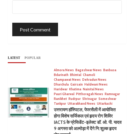
LATEST
POPULAR
Almora News
Bageshwar News
Banbasa
Bdarinath
Bhimtal
Chamoli
Champawat News
Dehradun News
Dharchula
Gairsain
Haldwani News
Haridwar
Khatima
Nainital News
Pauri Gharwal
Pitthoragah News
Ramnagar
Ranikhet
Rudrpur
Shrinagar
Someshwar
Tankpur
Uttarakhand News
Uttarkashi
उत्तरायण हॉस्पिटल, पेपरसैली में आयोजित
होगा विशेष सर्जिकल एवं हृदय रोग शिविर
IACTS के प्रेसिडेंट-इलेक्ट डॉ. ओ. पी. यादव
9 अगस्त को अल्मोड़ा में देंगे नि:शुल्क हृदय