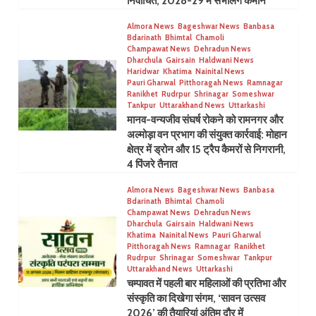
निर्वाचित, 2028-29 में संभालेंगे कमान
Almora News
Bageshwar News
Banbasa
Bdarinath
Bhimtal
Chamoli
Champawat News
Dehradun News
Dharchula
Gairsain
Haldwani News
Haridwar
Khatima
Nainital News
Pauri Gharwal
Pitthoragah News
Ramnagar
Ranikhet
Rudrpur
Shrinagar
Someshwar
Tankpur
Uttarakhand News
Uttarkashi
मानव-वन्यजीव संघर्ष रोकने को रामनगर और
अल्मोड़ा वन प्रभाग की संयुक्त कार्रवाई: मोहान
क्षेत्र में ड्रोन और 15 ट्रैप कैमरों से निगरानी,
4 पिंजरे तैनात
Almora News
Bageshwar News
Banbasa
Bdarinath
Bhimtal
Chamoli
Champawat News
Dehradun News
Dharchula
Gairsain
Haldwani News
Khatima
Nainital News
Pauri Gharwal
Pitthoragah News
Ramnagar
Ranikhet
Rudrpur
Shrinagar
Someshwar
Tankpur
Uttarakhand News
Uttarkashi
चम्पावत में पहली बार महिलाओं की प्रतिभा और
संस्कृति का दिखेगा संगम, ‘सावन उत्सव
2026’ की तैयारियां अंतिम दौर में