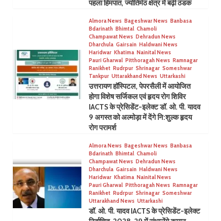
पहला हिमपात, ज्योतिर्मठ क्षेत्र में बढ़ी ठंडक
Almora News
Bageshwar News
Banbasa
Bdarinath
Bhimtal
Chamoli
Champawat News
Dehradun News
Dharchula
Gairsain
Haldwani News
Haridwar
Khatima
Nainital News
Pauri Gharwal
Pitthoragah News
Ramnagar
Ranikhet
Rudrpur
Shrinagar
Someshwar
Tankpur
Uttarakhand News
Uttarkashi
उत्तरायण हॉस्पिटल, पेपरसैली में आयोजित
होगा विशेष सर्जिकल एवं हृदय रोग शिविर
IACTS के प्रेसिडेंट-इलेक्ट डॉ. ओ. पी. यादव
9 अगस्त को अल्मोड़ा में देंगे नि:शुल्क हृदय
रोग परामर्श
Almora News
Bageshwar News
Banbasa
Bdarinath
Bhimtal
Chamoli
Champawat News
Dehradun News
Dharchula
Gairsain
Haldwani News
Haridwar
Khatima
Nainital News
Pauri Gharwal
Pitthoragah News
Ramnagar
Ranikhet
Rudrpur
Shrinagar
Someshwar
Uttarakhand News
Uttarkashi
डॉ. ओ. पी. यादव IACTS के प्रेसिडेंट-इलेक्ट