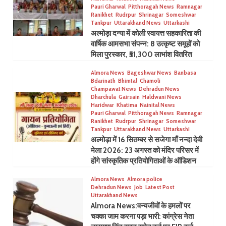
Pauri Gharwal
Pitthoragah News
Ramnagar
Ranikhet
Rudrpur
Shrinagar
Someshwar
Tankpur
Uttarakhand News
Uttarkashi
अल्मोड़ा दन्या में कोली स्वायत्त सहकारिता की
वार्षिक आमसभा संपन्न: 8 उत्कृष्ट समूहों को
मिला पुरस्कार, ₹51,300 लाभांश वितरित
Almora News
Bageshwar News
Banbasa
Bdarinath
Bhimtal
Chamoli
Champawat News
Dehradun News
Dharchula
Gairsain
Haldwani News
Haridwar
Khatima
Nainital News
Pauri Gharwal
Pitthoragah News
Ramnagar
Ranikhet
Rudrpur
Shrinagar
Someshwar
Tankpur
Uttarakhand News
Uttarkashi
अल्मोड़ा में 16 सितम्बर से सजेगा माँ नन्दा देवी
मेला 2026: 23 अगस्त को मंदिर परिसर में
होंगे सांस्कृतिक प्रतियोगिताओं के ऑडिशन
Almora News
Almora police
Dehradun News
Job
Latest Post
Uttarakhand News
Almora News:वन्यजीवों के हमलों पर
चक्का जाम करना पड़ा भारी: कांग्रेस नेता