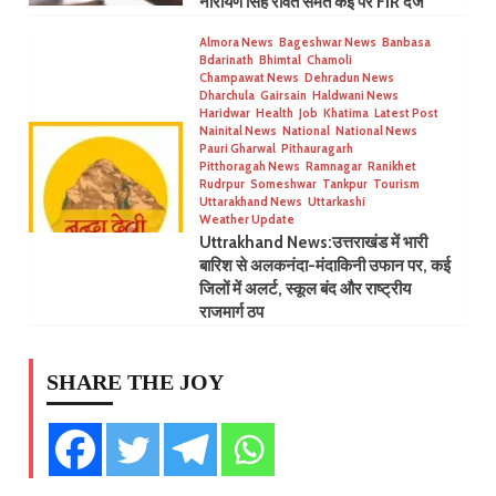
नारायण सिंह रावत समेत कई पर FIR दर्ज
Almora News
Bageshwar News
Banbasa
Bdarinath
Bhimtal
Chamoli
Champawat News
Dehradun News
Dharchula
Gairsain
Haldwani News
Haridwar
Health
Job
Khatima
Latest Post
Nainital News
National
National News
Pauri Gharwal
Pithauragarh
Pitthoragah News
Ramnagar
Ranikhet
Rudrpur
Someshwar
Tankpur
Tourism
Uttarakhand News
Uttarkashi
Weather Update
Uttrakhand News:उत्तराखंड में भारी
बारिश से अलकनंदा-मंदाकिनी उफान पर, कई
जिलों में अलर्ट, स्कूल बंद और राष्ट्रीय
राजमार्ग ठप
SHARE THE JOY