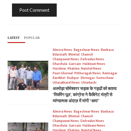
LATEST
POPULAR
Almora News
Bageshwar News
Banbasa
Bdarinath
Bhimtal
Chamoli
Champawat News
Dehradun News
Dharchula
Gairsain
Haldwani News
Haridwar
Khatima
Nainital News
Pauri Gharwal
Pitthoragah News
Ramnagar
Ranikhet
Rudrpur
Shrinagar
Someshwar
Uttarakhand News
Uttarkashi
अल्मोड़ा सोमेश्वरर सड़क के गड्ढों को बताया
‘स्विमिंग पूल’, कांग्रेस ने कैबिनेट मंत्री से
व्यंग्यात्मक अंदाज़ में मांगी “क्षमा”
Almora News
Bageshwar News
Banbasa
Bdarinath
Bhimtal
Chamoli
Champawat News
Dehradun News
Dharchula
Gairsain
Haldwani News
Haridwar
Khatima
Nainital News