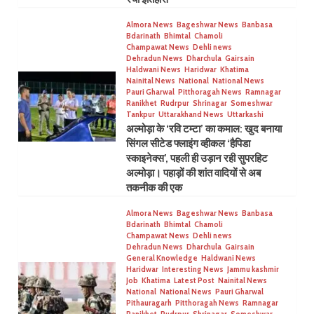
Almora News
Bageshwar News
Banbasa
Bdarinath
Bhimtal
Chamoli
Champawat News
Dehli news
Dehradun News
Dharchula
Gairsain
Haldwani News
Haridwar
Khatima
Nainital News
National
National News
Pauri Gharwal
Pitthoragah News
Ramnagar
Ranikhet
Rudrpur
Shrinagar
Someshwar
Tankpur
Uttarakhand News
Uttarkashi
अल्मोड़ा के ‘रवि टम्टा’ का कमाल: खुद बनाया
सिंगल सीटेड फ्लाइंग व्हीकल ‘हैपिडा
स्काइनेक्स’, पहली ही उड़ान रही सुपरहिट
अल्मोड़ा। पहाड़ों की शांत वादियों से अब
तकनीक की एक
Almora News
Bageshwar News
Banbasa
Bdarinath
Bhimtal
Chamoli
Champawat News
Dehli news
Dehradun News
Dharchula
Gairsain
General Knowledge
Haldwani News
Haridwar
Interesting News
Jammu kashmir
Job
Khatima
Latest Post
Nainital News
National
National News
Pauri Gharwal
Pithauragarh
Pitthoragah News
Ramnagar
Ranikhet
Rudrpur
Shrinagar
Someshwar