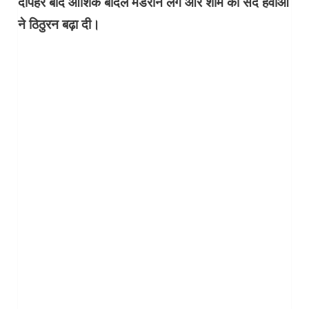
दोपहर बाद आंशिक बादल मंडराने लगे और शाम को सर्द हवाओं
ने ठिठुरन बढ़ा दी।