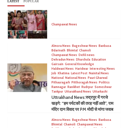
LATEST
POPULAR
Champawat News
Almora News
Bageshwar News
Banbasa
Bdarinath
Bhimtal
Chamoli
Champawat News
Dehli news
Dehradun News
Dharchula
Education
Gairsain
General Knowledge
Haldwani News
Haridwar
Interesting News
Job
Khatima
Latest Post
Nainital News
National
National News
Pauri Gharwal
Pithauragarh
Pitthoragah News
Politics
Ramnagar
Ranikhet
Rudrpur
Someshwar
Tankpur
Uttarakhand News
Uttarkashi
Uttrakhand News:रुद्रपुर में गरजे
खड़गे: “हम पर्यटकों की तरह नहीं आते”, राम
मंदिर दान विवाद पर PM मोदी से मांगा जवाब
Almora News
Bageshwar News
Banbasa
Bhimtal
Chamoli
Champawat News