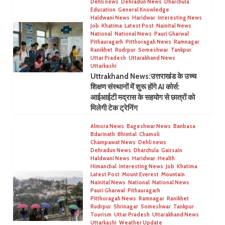
Dehli news
Dehradun News
Dharchula
Education
General Knowledge
Haldwani News
Haridwar
Interesting News
Job
Khatima
Latest Post
Nainital News
National
National News
Pauri Gharwal
Pithauragarh
Pitthoragah News
Ramnagar
Ranikhet
Rudrpur
Someshwar
Tankpur
Uttar Pradesh
Uttarakhand News
Uttarkashi
Uttrakhand News:उत्तराखंड के उच्च
शिक्षण संस्थानों में शुरू होंगे AI कोर्स:
आईआईटी मद्रास के सहयोग से छात्रों को
मिलेगी टेक ट्रेनिंग
Almora News
Bageshwar News
Banbasa
Bdarinath
Bhimtal
Chamoli
Champawat News
Dehli news
Dehradun News
Dharchula
Gairsain
Haldwani News
Haridwar
Health
Himanchal
Interesting News
Job
Khatima
Latest Post
Mount Everest
Mountain
Nainital News
National
National News
Pauri Gharwal
Pithauragarh
Pitthoragah News
Ramnagar
Ranikhet
Rudrpur
Shrinagar
Someshwar
Tankpur
Tourism
Uttar Pradesh
Uttarakhand News
Uttarkashi
Weather Update