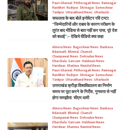
Pauri Gharwal
Pitthoragah News
Ramnagar
Ranikhet
Rudrpur
Shrinagar
Someshwar
Tankpur
Uttarakhand News
Uttarkashi
सफलता के बाद बोले इनोवेटर रवि टम्टा:
“जिम्मेदारियों और दबाव के कारण परीक्षण के
तुरंत बाद मीडिया से बात नहीं कर पाया, पूरे देश
को बधाई”:- देखिये वीडियो क्या कहा
Almora News
Bageshwar News
Banbasa
Bdarinath
Bhimtal
Chamoli
Champawat News
Dehradun News
Dharchula
Gairsain
Haldwani News
Haridwar
Khatima
Nainital News
Pauri Gharwal
Pitthoragah News
Ramnagar
Ranikhet
Rudrpur
Shrinagar
Someshwar
Tankpur
Uttarakhand News
Uttarkashi
उत्तराखंड क्रीड़ा विश्वविद्यालय का निर्माण
समय पर पूरा करने के निर्देश, गुणवत्ता से नहीं
होगा समझौता: सीएम धामी
Almora News
Bageshwar News
Banbasa
Bdarinath
Bhimtal
Chamoli
Champawat News
Dehradun News
Dharchula
Gairsain
Haldwani News
Haridwar
Khatima
Nainital News