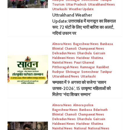
Tourism
Uttar Pradesh
Uttarakhand News
Uttarkashi
Weather Update
Uttrakhand Weather
Update:उत्तराखंड में मानसून का विकराल
रूप: 72 घंटों के लिए भारी बारिश का अलर्ट,
नदियां उफान पर
Almora News
Bageshwar News
Banbasa
Bhimtal
Chamoli
Champawat News
Dehradun News
Dharchula
Gairsain
Haldwani News
Haridwar
Khatima
Nainital News
Pauri Gharwal
Pitthoragah News
Ramnagar
Ranikhet
Rudrpur
Shrinagar
Someshwar
Tankpur
Uttarakhand News
Uttarkashi
चम्पावत में 9 अगस्त को सजेगा ‘सावन
उत्सव-2026’, 15 उत्कृष्ट महिलाओं को
मिलेगा ‘नंदा शिखर सम्मान’
Almora News
Almora police
Bageshwar News
Banbasa
Bdarinath
Bhimtal
Chamoli
Champawat News
Dehradun News
Dharchula
Gairsain
Haldwani News
Haridwar
Khatima
Nainital News
National
National News