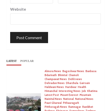
Website
LATEST
POPULAR
Almora News
Bageshwar News
Banbasa
Bdarinath
Bhimtal
Chamoli
Champawat News
Dehli news
Dehradun News
Dharchula
Gairsain
Haldwani News
Haridwar
Health
Himanchal
Interesting News
Job
Khatima
Latest Post
Mount Everest
Mountain
Nainital News
National
National News
Pauri Gharwal
Pithauragarh
Pitthoragah News
Ramnagar
Ranikhet
Rudrpur
Shrinagar
Someshwar
Tankpur