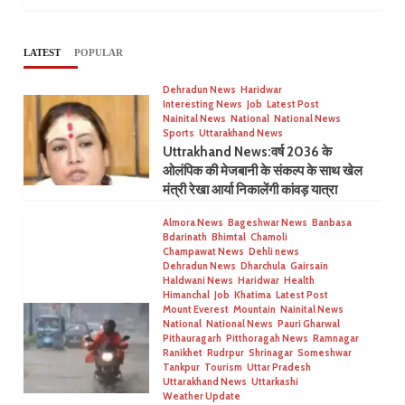
LATEST
POPULAR
Dehradun News
Haridwar
Interesting News
Job
Latest Post
Nainital News
National
National News
Sports
Uttarakhand News
Uttrakhand News:वर्ष 2036 के
ओलंपिक की मेजबानी के संकल्प के साथ खेल
मंत्री रेखा आर्या निकालेंगी कांवड़ यात्रा
Almora News
Bageshwar News
Banbasa
Bdarinath
Bhimtal
Chamoli
Champawat News
Dehli news
Dehradun News
Dharchula
Gairsain
Haldwani News
Haridwar
Health
Himanchal
Job
Khatima
Latest Post
Mount Everest
Mountain
Nainital News
National
National News
Pauri Gharwal
Pithauragarh
Pitthoragah News
Ramnagar
Ranikhet
Rudrpur
Shrinagar
Someshwar
Tankpur
Tourism
Uttar Pradesh
Uttarakhand News
Uttarkashi
Weather Update