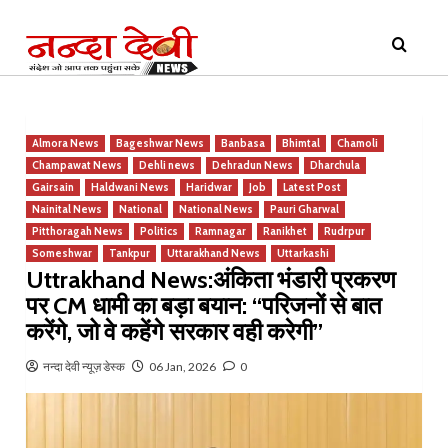
Skip
Primary
to
Menu
content
Almora News
Bageshwar News
Banbasa
Bhimtal
Chamoli
Champawat News
Dehli news
Dehradun News
Dharchula
Gairsain
Haldwani News
Haridwar
Job
Latest Post
Nainital News
National
National News
Pauri Gharwal
Pitthoragah News
Politics
Ramnagar
Ranikhet
Rudrpur
Someshwar
Tankpur
Uttarakhand News
Uttarkashi
Uttrakhand News:अंकिता भंडारी प्रकरण
पर CM धामी का बड़ा बयान: “परिजनों से बात
करेंगे, जो वे कहेंगे सरकार वही करेगी”
नन्दा देवी न्यूज़ डेस्क
06 Jan, 2026
0