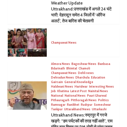
Weather Update
Uttrakhand:उत्तराखंड में अगले 24 घंटे
भारी: देहरादून समेत 4 जिलों में ‘ऑरेंज
अलर्ट’, तेज बारिश की चेतावनी
Champawat News
Almora News
Bageshwar News
Banbasa
Bdarinath
Bhimtal
Chamoli
Champawat News
Dehli news
Dehradun News
Dharchula
Education
Gairsain
General Knowledge
Haldwani News
Haridwar
Interesting News
Job
Khatima
Latest Post
Nainital News
National
National News
Pauri Gharwal
Pithauragarh
Pitthoragah News
Politics
Ramnagar
Ranikhet
Rudrpur
Someshwar
Tankpur
Uttarakhand News
Uttarkashi
Uttrakhand News:रुद्रपुर में गरजे
खड़गे: “हम पर्यटकों की तरह नहीं आते”, राम