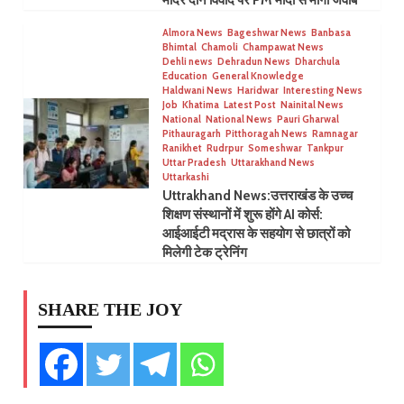
मंदिर दान विवाद पर PM मोदी से मांगा जवाब
Almora News
Bageshwar News
Banbasa
Bhimtal
Chamoli
Champawat News
Dehli news
Dehradun News
Dharchula
Education
General Knowledge
Haldwani News
Haridwar
Interesting News
Job
Khatima
Latest Post
Nainital News
National
National News
Pauri Gharwal
Pithauragarh
Pitthoragah News
Ramnagar
Ranikhet
Rudrpur
Someshwar
Tankpur
Uttar Pradesh
Uttarakhand News
Uttarkashi
Uttrakhand News:उत्तराखंड के उच्च
शिक्षण संस्थानों में शुरू होंगे AI कोर्स:
आईआईटी मद्रास के सहयोग से छात्रों को
मिलेगी टेक ट्रेनिंग
SHARE THE JOY