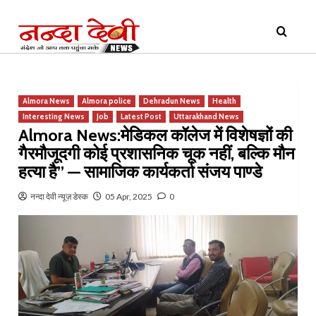
Skip
Primary
to
Menu
content
Almora News
Almora police
Dehradun News
Health
Interesting News
Job
Latest Post
Uttarakhand News
Almora News:मेडिकल कॉलेज में विशेषज्ञों की
गैरमौजूदगी कोई प्रशासनिक चूक नहीं, बल्कि मौन
हत्या है” — सामाजिक कार्यकर्ता संजय पाण्डे
नन्दा देवी न्यूज़ डेस्क
05 Apr, 2025
0