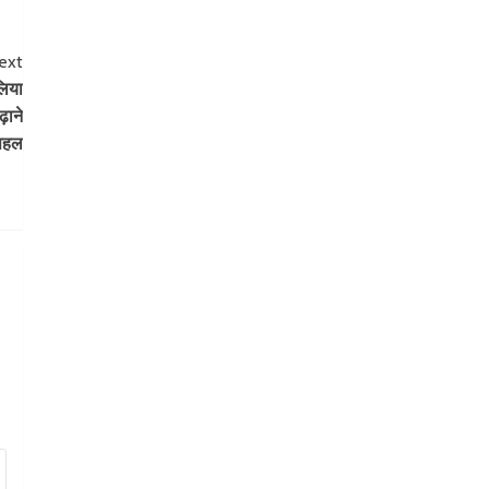
ext
लिया
़ाने
पहल