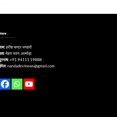
संपादक –
नाम:
हरीश चन्द्र भण्डारी
पता:
मेहरा भवन, अल्मोड़ा
दूरभाष:
+91 94111 19888
ईमेल:
nandadevinews@gmail.com