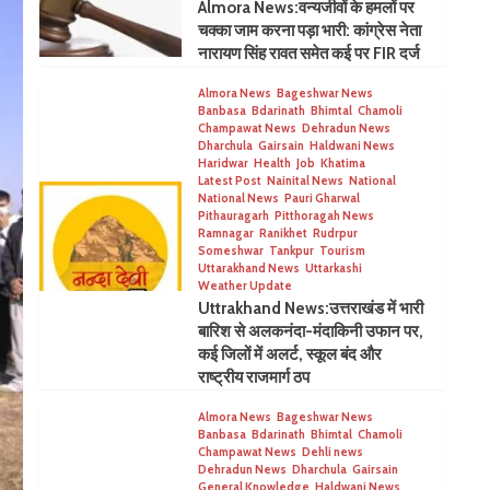
Almora News:वन्यजीवों के हमलों पर
चक्का जाम करना पड़ा भारी: कांग्रेस नेता
नारायण सिंह रावत समेत कई पर FIR दर्ज
Almora News
Bageshwar News
Banbasa
Bdarinath
Bhimtal
Chamoli
Champawat News
Dehradun News
Dharchula
Gairsain
Haldwani News
Haridwar
Health
Job
Khatima
Latest Post
Nainital News
National
National News
Pauri Gharwal
Pithauragarh
Pitthoragah News
Ramnagar
Ranikhet
Rudrpur
Someshwar
Tankpur
Tourism
Uttarakhand News
Uttarkashi
Weather Update
Uttrakhand News:उत्तराखंड में भारी
बारिश से अलकनंदा-मंदाकिनी उफान पर,
कई जिलों में अलर्ट, स्कूल बंद और
राष्ट्रीय राजमार्ग ठप
Almora News
Bageshwar News
Banbasa
Bdarinath
Bhimtal
Chamoli
Champawat News
Dehli news
Dehradun News
Dharchula
Gairsain
General Knowledge
Haldwani News