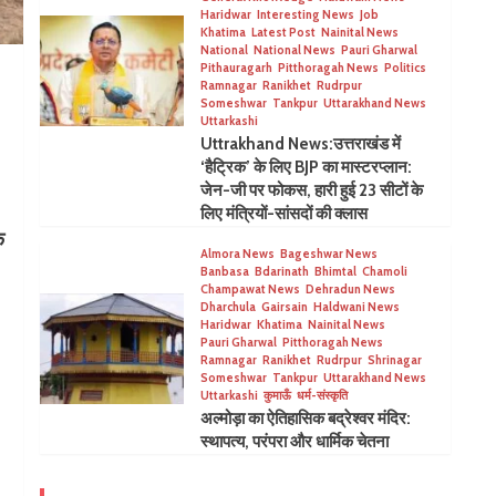
Haridwar
Interesting News
Job
Khatima
Latest Post
Nainital News
National
National News
Pauri Gharwal
Pithauragarh
Pitthoragah News
Politics
Ramnagar
Ranikhet
Rudrpur
Someshwar
Tankpur
Uttarakhand News
Uttarkashi
Uttrakhand News:उत्तराखंड में
‘हैट्रिक’ के लिए BJP का मास्टरप्लान:
जेन-जी पर फोकस, हारी हुई 23 सीटों के
लिए मंत्रियों-सांसदों की क्लास
क
Almora News
Bageshwar News
Banbasa
Bdarinath
Bhimtal
Chamoli
Champawat News
Dehradun News
Dharchula
Gairsain
Haldwani News
Haridwar
Khatima
Nainital News
Pauri Gharwal
Pitthoragah News
Ramnagar
Ranikhet
Rudrpur
Shrinagar
Someshwar
Tankpur
Uttarakhand News
Uttarkashi
कुमाऊँ
धर्म-संस्कृति
अल्मोड़ा का ऐतिहासिक बद्रेश्वर मंदिर:
स्थापत्य, परंपरा और धार्मिक चेतना