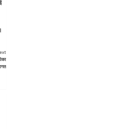
ई
।
ext
पिका
वागत