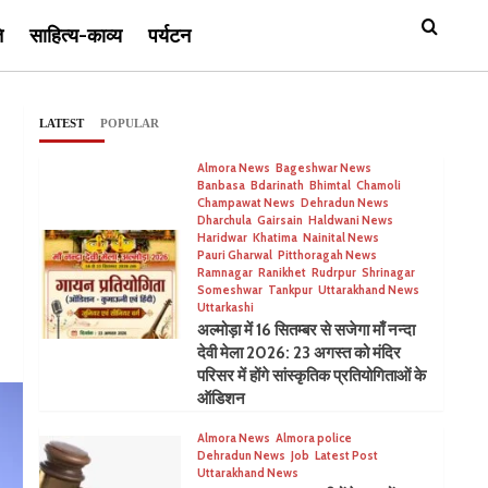
ि
साहित्य-काव्य
पर्यटन
LATEST
POPULAR
Almora News
Bageshwar News
Banbasa
Bdarinath
Bhimtal
Chamoli
Champawat News
Dehradun News
Dharchula
Gairsain
Haldwani News
Haridwar
Khatima
Nainital News
Pauri Gharwal
Pitthoragah News
Ramnagar
Ranikhet
Rudrpur
Shrinagar
Someshwar
Tankpur
Uttarakhand News
Uttarkashi
अल्मोड़ा में 16 सितम्बर से सजेगा माँ नन्दा
देवी मेला 2026: 23 अगस्त को मंदिर
परिसर में होंगे सांस्कृतिक प्रतियोगिताओं के
ऑडिशन
Almora News
Almora police
Dehradun News
Job
Latest Post
Uttarakhand News