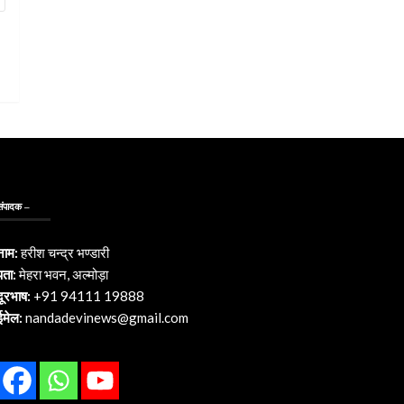
संपादक –
नाम:
हरीश चन्द्र भण्डारी
पता:
मेहरा भवन, अल्मोड़ा
दूरभाष:
+91 94111 19888
ईमेल:
nandadevinews@gmail.com