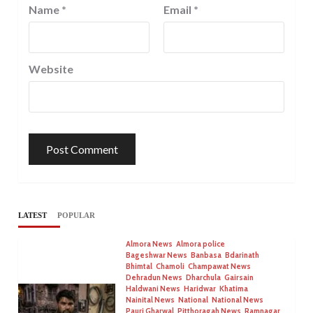
Name
*
Email
*
Website
LATEST
POPULAR
Almora News
Almora police
Bageshwar News
Banbasa
Bdarinath
Bhimtal
Chamoli
Champawat News
Dehradun News
Dharchula
Gairsain
Haldwani News
Haridwar
Khatima
Nainital News
National
National News
Pauri Gharwal
Pitthoragah News
Ramnagar