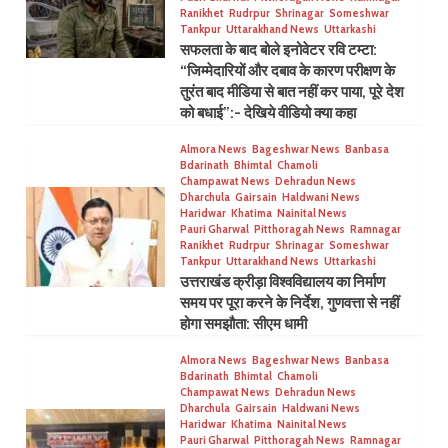
Ranikhet
Rudrpur
Shrinagar
Someshwar
Tankpur
Uttarakhand News
Uttarkashi
सफलता के बाद बोले इनोवेटर रवि टम्टा:
“जिम्मेदारियों और दबाव के कारण परीक्षण के
तुरंत बाद मीडिया से बात नहीं कर पाया, पूरे देश
को बधाई”:- देखिये वीडियो क्या कहा
Almora News
Bageshwar News
Banbasa
Bdarinath
Bhimtal
Chamoli
Champawat News
Dehradun News
Dharchula
Gairsain
Haldwani News
Haridwar
Khatima
Nainital News
Pauri Gharwal
Pitthoragah News
Ramnagar
Ranikhet
Rudrpur
Shrinagar
Someshwar
Tankpur
Uttarakhand News
Uttarkashi
उत्तराखंड क्रीड़ा विश्वविद्यालय का निर्माण
समय पर पूरा करने के निर्देश, गुणवत्ता से नहीं
होगा समझौता: सीएम धामी
Almora News
Bageshwar News
Banbasa
Bdarinath
Bhimtal
Chamoli
Champawat News
Dehradun News
Dharchula
Gairsain
Haldwani News
Haridwar
Khatima
Nainital News
Pauri Gharwal
Pitthoragah News
Ramnagar