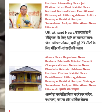
Haridwar
Interesting News
Job
Khatima
Latest Post
Nainital News
National
National News
Pauri Gharwal
Pithauragarh
Pitthoragah News
Politics
Ramnagar
Ranikhet
Rudrpur
Someshwar
Tankpur
Uttarakhand News
Uttarkashi
Uttrakhand News:उत्तराखंड में
‘हैट्रिक’ के लिए BJP का मास्टरप्लान:
जेन-जी पर फोकस, हारी हुई 23 सीटों के
लिए मंत्रियों-सांसदों की क्लास
Almora News
Bageshwar News
Banbasa
Bdarinath
Bhimtal
Chamoli
Champawat News
Dehradun News
Dharchula
Gairsain
Haldwani News
Haridwar
Khatima
Nainital News
Pauri Gharwal
Pitthoragah News
Ramnagar
Ranikhet
Rudrpur
Shrinagar
Someshwar
Tankpur
Uttarakhand News
Uttarkashi
कुमाऊँ
धर्म-संस्कृति
अल्मोड़ा का ऐतिहासिक बद्रेश्वर मंदिर:
स्थापत्य, परंपरा और धार्मिक चेतना