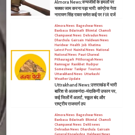
Almora News:वन्यजीवों के हमलों पर
चक्का जाम करना पड़ा भारी: कांग्रेस नेता
नारायण सिंह रावत समेत कई पर FIR दर्ज
Almora News
Bageshwar News
Banbasa
Bdarinath
Bhimtal
Chamoli
Champawat News
Dehradun News
Dharchula
Gairsain
Haldwani News
Haridwar
Health
Job
Khatima
Latest Post
Nainital News
National
National News
Pauri Gharwal
Pithauragarh
Pitthoragah News
Ramnagar
Ranikhet
Rudrpur
Someshwar
Tankpur
Tourism
Uttarakhand News
Uttarkashi
Weather Update
Uttrakhand News:उत्तराखंड में भारी
बारिश से अलकनंदा-मंदाकिनी उफान पर,
कई जिलों में अलर्ट, स्कूल बंद और
राष्ट्रीय राजमार्ग ठप
Almora News
Bageshwar News
Banbasa
Bdarinath
Bhimtal
Chamoli
Champawat News
Dehli news
Dehradun News
Dharchula
Gairsain
General Knowledge
Haldwani News