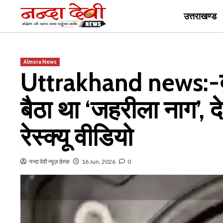
Skip
उत्तराखण्ड
to
content
Almora News
Uttrakhand news:-बुल
बैठा था ‘जहरीला नाग’, देह
रेस्क्यू वीडियो
नन्दा देवी न्यूज़ डेस्क
16 Jun, 2026
0