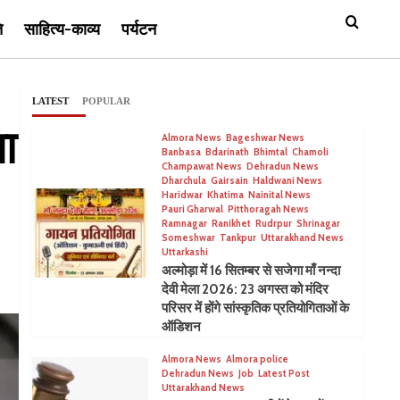
ि
साहित्य-काव्य
पर्यटन
LATEST
POPULAR
ा
Almora News
Bageshwar News
Banbasa
Bdarinath
Bhimtal
Chamoli
Champawat News
Dehradun News
Dharchula
Gairsain
Haldwani News
Haridwar
Khatima
Nainital News
Pauri Gharwal
Pitthoragah News
Ramnagar
Ranikhet
Rudrpur
Shrinagar
Someshwar
Tankpur
Uttarakhand News
Uttarkashi
अल्मोड़ा में 16 सितम्बर से सजेगा माँ नन्दा
देवी मेला 2026: 23 अगस्त को मंदिर
परिसर में होंगे सांस्कृतिक प्रतियोगिताओं के
ऑडिशन
Almora News
Almora police
Dehradun News
Job
Latest Post
Uttarakhand News