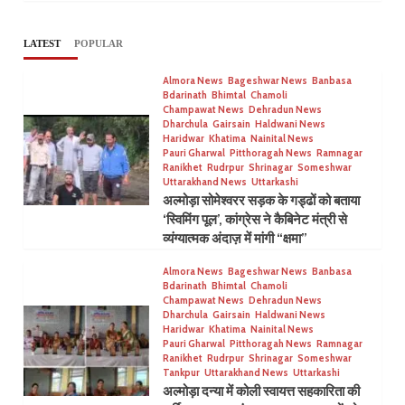
LATEST
POPULAR
Almora News
Bageshwar News
Banbasa
Bdarinath
Bhimtal
Chamoli
Champawat News
Dehradun News
Dharchula
Gairsain
Haldwani News
Haridwar
Khatima
Nainital News
Pauri Gharwal
Pitthoragah News
Ramnagar
Ranikhet
Rudrpur
Shrinagar
Someshwar
Uttarakhand News
Uttarkashi
अल्मोड़ा सोमेश्वरर सड़क के गड्ढों को बताया
‘स्विमिंग पूल’, कांग्रेस ने कैबिनेट मंत्री से
व्यंग्यात्मक अंदाज़ में मांगी “क्षमा”
Almora News
Bageshwar News
Banbasa
Bdarinath
Bhimtal
Chamoli
Champawat News
Dehradun News
Dharchula
Gairsain
Haldwani News
Haridwar
Khatima
Nainital News
Pauri Gharwal
Pitthoragah News
Ramnagar
Ranikhet
Rudrpur
Shrinagar
Someshwar
Tankpur
Uttarakhand News
Uttarkashi
अल्मोड़ा दन्या में कोली स्वायत्त सहकारिता की