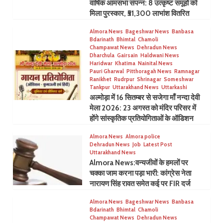
वार्षिक आमसभा संपन्न: 8 उत्कृष्ट समूहों को
मिला पुरस्कार, ₹51,300 लाभांश वितरित
Almora News
Bageshwar News
Banbasa
Bdarinath
Bhimtal
Chamoli
Champawat News
Dehradun News
Dharchula
Gairsain
Haldwani News
Haridwar
Khatima
Nainital News
Pauri Gharwal
Pitthoragah News
Ramnagar
Ranikhet
Rudrpur
Shrinagar
Someshwar
Tankpur
Uttarakhand News
Uttarkashi
अल्मोड़ा में 16 सितम्बर से सजेगा माँ नन्दा देवी
मेला 2026: 23 अगस्त को मंदिर परिसर में
होंगे सांस्कृतिक प्रतियोगिताओं के ऑडिशन
Almora News
Almora police
Dehradun News
Job
Latest Post
Uttarakhand News
Almora News:वन्यजीवों के हमलों पर
चक्का जाम करना पड़ा भारी: कांग्रेस नेता
नारायण सिंह रावत समेत कई पर FIR दर्ज
Almora News
Bageshwar News
Banbasa
Bdarinath
Bhimtal
Chamoli
Champawat News
Dehradun News