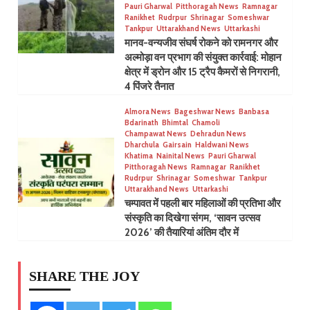
Pauri Gharwal
Pitthoragah News
Ramnagar
Ranikhet
Rudrpur
Shrinagar
Someshwar
Tankpur
Uttarakhand News
Uttarkashi
मानव-वन्यजीव संघर्ष रोकने को रामनगर और
अल्मोड़ा वन प्रभाग की संयुक्त कार्रवाई: मोहान
क्षेत्र में ड्रोन और 15 ट्रैप कैमरों से निगरानी,
4 पिंजरे तैनात
Almora News
Bageshwar News
Banbasa
Bdarinath
Bhimtal
Chamoli
Champawat News
Dehradun News
Dharchula
Gairsain
Haldwani News
Khatima
Nainital News
Pauri Gharwal
Pitthoragah News
Ramnagar
Ranikhet
Rudrpur
Shrinagar
Someshwar
Tankpur
Uttarakhand News
Uttarkashi
चम्पावत में पहली बार महिलाओं की प्रतिभा और
संस्कृति का दिखेगा संगम, ‘सावन उत्सव
2026’ की तैयारियां अंतिम दौर में
SHARE THE JOY