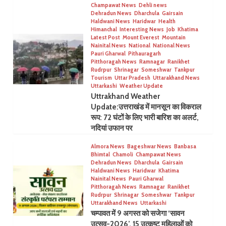
Champawat News
Dehli news
Dehradun News
Dharchula
Gairsain
Haldwani News
Haridwar
Health
Himanchal
Interesting News
Job
Khatima
Latest Post
Mount Everest
Mountain
Nainital News
National
National News
Pauri Gharwal
Pithauragarh
Pitthoragah News
Ramnagar
Ranikhet
Rudrpur
Shrinagar
Someshwar
Tankpur
Tourism
Uttar Pradesh
Uttarakhand News
Uttarkashi
Weather Update
Uttrakhand Weather
Update:उत्तराखंड में मानसून का विकराल
रूप: 72 घंटों के लिए भारी बारिश का अलर्ट,
नदियां उफान पर
Almora News
Bageshwar News
Banbasa
Bhimtal
Chamoli
Champawat News
Dehradun News
Dharchula
Gairsain
Haldwani News
Haridwar
Khatima
Nainital News
Pauri Gharwal
Pitthoragah News
Ramnagar
Ranikhet
Rudrpur
Shrinagar
Someshwar
Tankpur
Uttarakhand News
Uttarkashi
चम्पावत में 9 अगस्त को सजेगा ‘सावन
उत्सव-2026’, 15 उत्कृष्ट महिलाओं को