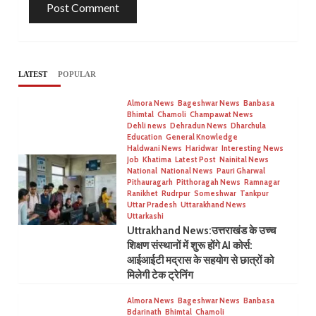
LATEST
POPULAR
Almora News
Bageshwar News
Banbasa
Bhimtal
Chamoli
Champawat News
Dehli news
Dehradun News
Dharchula
Education
General Knowledge
Haldwani News
Haridwar
Interesting News
Job
Khatima
Latest Post
Nainital News
National
National News
Pauri Gharwal
Pithauragarh
Pitthoragah News
Ramnagar
Ranikhet
Rudrpur
Someshwar
Tankpur
Uttar Pradesh
Uttarakhand News
Uttarkashi
Uttrakhand News:उत्तराखंड के उच्च
शिक्षण संस्थानों में शुरू होंगे AI कोर्स:
आईआईटी मद्रास के सहयोग से छात्रों को
मिलेगी टेक ट्रेनिंग
Almora News
Bageshwar News
Banbasa
Bdarinath
Bhimtal
Chamoli