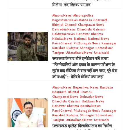
मिलेगा ‘नंदा शिखर सम्मान’
Almora News
Almora police
Bageshwar News
Banbasa
Bdarinath
Bhimtal
Chamoli
Champawat News
Dehradun News
Dharchula
Gairsain
Haldwani News
Haridwar
Khatima
Nainital News
National
National News
Pauri Gharwal
Pitthoragah News
Ramnagar
Ranikhet
Rudrpur
Shrinagar
Someshwar
Tankpur
Uttarakhand News
Uttarkashi
सफलता के बाद बोले इनोवेटर रवि टम्टा:
“जिम्मेदारियों और दबाव के कारण परीक्षण के
तुरंत बाद मीडिया से बात नहीं कर पाया, पूरे देश
को बधाई”:- देखिये वीडियो क्या कहा
Almora News
Bageshwar News
Banbasa
Bdarinath
Bhimtal
Chamoli
Champawat News
Dehradun News
Dharchula
Gairsain
Haldwani News
Haridwar
Khatima
Nainital News
Pauri Gharwal
Pitthoragah News
Ramnagar
Ranikhet
Rudrpur
Shrinagar
Someshwar
Tankpur
Uttarakhand News
Uttarkashi
उत्तराखंड क्रीड़ा विश्वविद्यालय का निर्माण