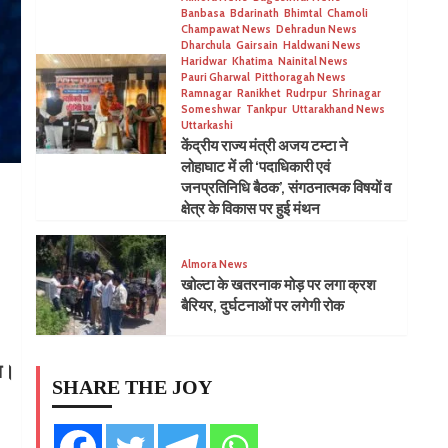
Banbasa
Bdarinath
Bhimtal
Chamoli
Champawat News
Dehradun News
Dharchula
Gairsain
Haldwani News
Haridwar
Khatima
Nainital News
Pauri Gharwal
Pitthoragah News
Ramnagar
Ranikhet
Rudrpur
Shrinagar
Someshwar
Tankpur
Uttarakhand News
Uttarkashi
केंद्रीय राज्य मंत्री अजय टम्टा ने
लोहाघाट में ली ‘पदाधिकारी एवं
जनप्रतिनिधि बैठक’, संगठनात्मक विषयों व
क्षेत्र के विकास पर हुई मंथन
Almora News
खोल्टा के खतरनाक मोड़ पर लगा क्रश
बैरियर, दुर्घटनाओं पर लगेगी रोक
ा।
SHARE THE JOY