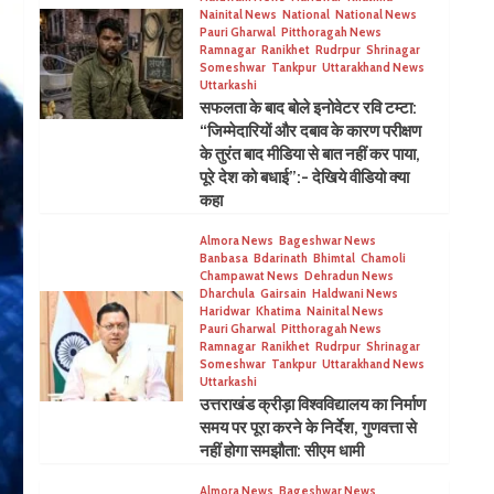
Nainital News
National
National News
Pauri Gharwal
Pitthoragah News
Ramnagar
Ranikhet
Rudrpur
Shrinagar
Someshwar
Tankpur
Uttarakhand News
Uttarkashi
सफलता के बाद बोले इनोवेटर रवि टम्टा:
“जिम्मेदारियों और दबाव के कारण परीक्षण
के तुरंत बाद मीडिया से बात नहीं कर पाया,
पूरे देश को बधाई”:- देखिये वीडियो क्या
कहा
Almora News
Bageshwar News
Banbasa
Bdarinath
Bhimtal
Chamoli
Champawat News
Dehradun News
Dharchula
Gairsain
Haldwani News
Haridwar
Khatima
Nainital News
Pauri Gharwal
Pitthoragah News
Ramnagar
Ranikhet
Rudrpur
Shrinagar
Someshwar
Tankpur
Uttarakhand News
Uttarkashi
उत्तराखंड क्रीड़ा विश्वविद्यालय का निर्माण
समय पर पूरा करने के निर्देश, गुणवत्ता से
नहीं होगा समझौता: सीएम धामी
Almora News
Bageshwar News