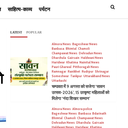
ि
साहित्य-काव्य
पर्यटन
LATEST
POPULAR
Almora News
Bageshwar News
Banbasa
Bhimtal
Chamoli
Champawat News
Dehradun News
Dharchula
Gairsain
Haldwani News
Haridwar
Khatima
Nainital News
Pauri Gharwal
Pitthoragah News
Ramnagar
Ranikhet
Rudrpur
Shrinagar
ो
Someshwar
Tankpur
Uttarakhand News
Uttarkashi
चम्पावत में 9 अगस्त को सजेगा ‘सावन
उत्सव-2026’, 15 उत्कृष्ट महिलाओं को
मिलेगा ‘नंदा शिखर सम्मान’
Almora News
Almora police
Bageshwar News
Banbasa
Bdarinath
Bhimtal
Chamoli
Champawat News
Dehradun News
Dharchula
Gairsain
Haldwani News
Haridwar
Khatima