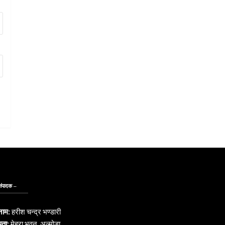
संपादक –
नाम:
हरीश चन्द्र भण्डारी
पता:
मेहरा भवन, अल्मोड़ा