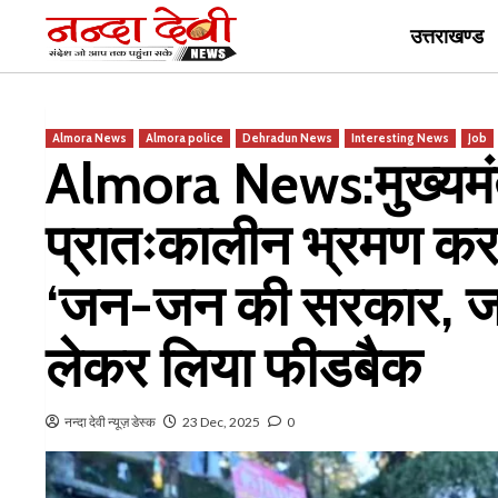
Skip
उत्तराखण्ड
to
content
Almora News
Almora police
Dehradun News
Interesting News
Job
Almora News:मुख्यमंत्र
प्रातःकालीन भ्रमण क
‘जन-जन की सरकार, जन
लेकर लिया फीडबैक
नन्दा देवी न्यूज़ डेस्क
23 Dec, 2025
0