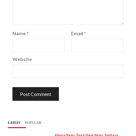
Name
*
Email
*
Website
LATEST
POPULAR
Almora News
Bageshwar News
Banbasa