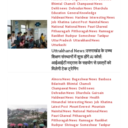
Bhimtal
Chamoli
Champawat News
Dehli news
Dehradun News
Dharchula
Education
General Knowledge
Haldwani News
Haridwar
Interesting News
Job
Khatima
Latest Post
Nainital News
National
National News
Pauri Gharwal
Pithauragarh
Pitthoragah News
Ramnagar
Ranikhet
Rudrpur
Someshwar
Tankpur
Uttar Pradesh
Uttarakhand News
Uttarkashi
Uttrakhand News:उत्तराखंड के उच्च
शिक्षण संस्थानों में शुरू होंगे AI कोर्स:
आईआईटी मद्रास के सहयोग से छात्रों को
मिलेगी टेक ट्रेनिंग
Almora News
Bageshwar News
Banbasa
Bdarinath
Bhimtal
Chamoli
Champawat News
Dehli news
Dehradun News
Dharchula
Gairsain
Haldwani News
Haridwar
Health
Himanchal
Interesting News
Job
Khatima
Latest Post
Mount Everest
Mountain
Nainital News
National
National News
Pauri Gharwal
Pithauragarh
Pitthoragah News
Ramnagar
Ranikhet
Rudrpur
Shrinagar
Someshwar
Tankpur