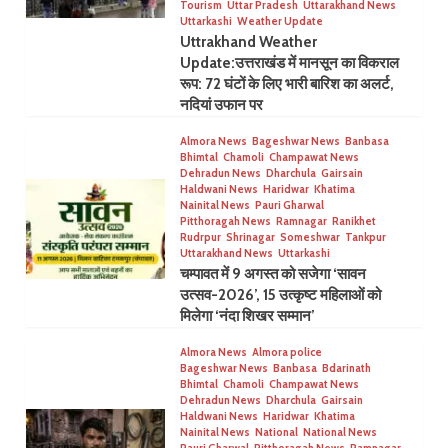
Tourism
Uttar Pradesh
Uttarakhand News
Uttarkashi
Weather Update
Uttrakhand Weather
Update:उत्तराखंड में मानसून का विकराल
रूप: 72 घंटों के लिए भारी बारिश का अलर्ट,
नदियां उफान पर
Almora News
Bageshwar News
Banbasa
Bhimtal
Chamoli
Champawat News
Dehradun News
Dharchula
Gairsain
Haldwani News
Haridwar
Khatima
Nainital News
Pauri Gharwal
Pitthoragah News
Ramnagar
Ranikhet
Rudrpur
Shrinagar
Someshwar
Tankpur
Uttarakhand News
Uttarkashi
चम्पावत में 9 अगस्त को सजेगा ‘सावन
उत्सव-2026’, 15 उत्कृष्ट महिलाओं को
मिलेगा ‘नंदा शिखर सम्मान’
Almora News
Almora police
Bageshwar News
Banbasa
Bdarinath
Bhimtal
Chamoli
Champawat News
Dehradun News
Dharchula
Gairsain
Haldwani News
Haridwar
Khatima
Nainital News
National
National News