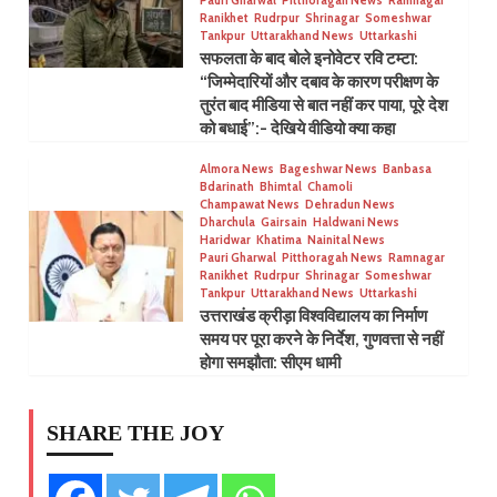
Pauri Gharwal
Pitthoragah News
Ramnagar
Ranikhet
Rudrpur
Shrinagar
Someshwar
Tankpur
Uttarakhand News
Uttarkashi
सफलता के बाद बोले इनोवेटर रवि टम्टा:
“जिम्मेदारियों और दबाव के कारण परीक्षण के
तुरंत बाद मीडिया से बात नहीं कर पाया, पूरे देश
को बधाई”:- देखिये वीडियो क्या कहा
Almora News
Bageshwar News
Banbasa
Bdarinath
Bhimtal
Chamoli
Champawat News
Dehradun News
Dharchula
Gairsain
Haldwani News
Haridwar
Khatima
Nainital News
Pauri Gharwal
Pitthoragah News
Ramnagar
Ranikhet
Rudrpur
Shrinagar
Someshwar
Tankpur
Uttarakhand News
Uttarkashi
उत्तराखंड क्रीड़ा विश्वविद्यालय का निर्माण
समय पर पूरा करने के निर्देश, गुणवत्ता से नहीं
होगा समझौता: सीएम धामी
SHARE THE JOY