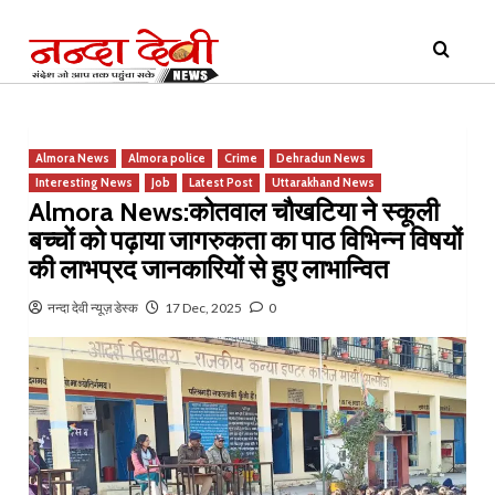
Skip
Primary
to
Menu
content
Almora News
Almora police
Crime
Dehradun News
Interesting News
Job
Latest Post
Uttarakhand News
Almora News:कोतवाल चौखटिया ने स्कूली
बच्चों को पढ़ाया जागरुकता का पाठ विभिन्न विषयों
की लाभप्रद जानकारियों से हुए लाभान्वित
नन्दा देवी न्यूज़ डेस्क
17 Dec, 2025
0