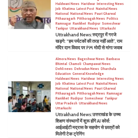
Haldwani News
Haridwar
Interesting News
Job
Khatima
Latest Post
Nainital News
National
National News
Pauri Gharwal
Pithauragarh
Pitthoragah News
Politics
Ramnagar
Ranikhet
Rudrpur
Someshwar
Tankpur
Uttarakhand News
Uttarkashi
Uttrakhand News:रुद्रपुर में गरजे
खड़गे: “हम पर्यटकों की तरह नहीं आते”, राम
मंदिर दान विवाद पर PM मोदी से मांगा जवाब
Almora News
Bageshwar News
Banbasa
Bhimtal
Chamoli
Champawat News
Dehli news
Dehradun News
Dharchula
Education
General Knowledge
Haldwani News
Haridwar
Interesting News
Job
Khatima
Latest Post
Nainital News
National
National News
Pauri Gharwal
Pithauragarh
Pitthoragah News
Ramnagar
Ranikhet
Rudrpur
Someshwar
Tankpur
Uttar Pradesh
Uttarakhand News
Uttarkashi
Uttrakhand News:उत्तराखंड के उच्च
शिक्षण संस्थानों में शुरू होंगे AI कोर्स:
आईआईटी मद्रास के सहयोग से छात्रों को
मिलेगी टेक ट्रेनिंग