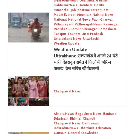
Dehradun News
Dharchula
Gairsain
Haldwani News
Haridwar
Health
Himanchal
Job
Khatima
Latest Post
Mount Everest
Mountain
Nainital News
National
National News
Pauri Gharwal
Pithauragarh
Pitthoragah News
Ramnagar
Ranikhet
Rudrpur
Shrinagar
Someshwar
Tankpur
Tourism
Uttar Pradesh
Uttarakhand News
Uttarkashi
Weather Update
Weather Update
Uttrakhand:उत्तराखंड में अगले 24 घंटे
भारी: देहरादून समेत 4 जिलों में ‘ऑरेंज
अलर्ट’, तेज बारिश की चेतावनी
Champawat News
Almora News
Bageshwar News
Banbasa
Bdarinath
Bhimtal
Chamoli
Champawat News
Dehli news
Dehradun News
Dharchula
Education
Gairsain
General Knowledge