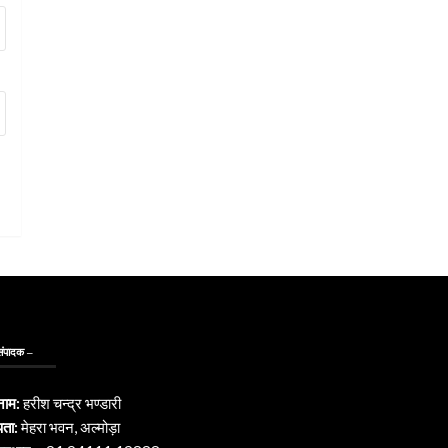
संपादक –
नाम:
हरीश चन्द्र भण्डारी
पता:
मेहरा भवन, अल्मोड़ा