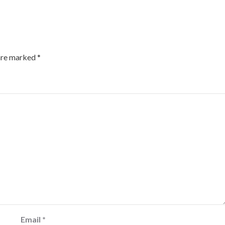
 are marked
*
Email
*