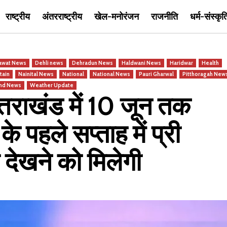
राष्ट्रीय
अंतरराष्ट्रीय
खेल-मनोरंजन
राजनीति
धर्म-संस्कृत
awat News
Dehli news
Dehradun News
Haldwani News
Haridwar
Health
tain
Nainital News
National
National News
Pauri Gharwal
Pitthoragah New
and News
Weather Update
राखंड में 10 जून तक
े पहले सप्ताह में प्री
 देखने को मिलेगी