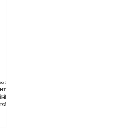
ext
 ENT
खोली
परतें