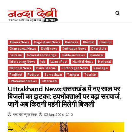
Skip
Primary
to
Menu
content
Almora News
Bageshwar News
Banbasa
Bhimtal
Chamoli
Champawat News
Dehli news
Dehradun News
Dharchula
Gairsain
General Knowledge
Haldwani News
Haridwar
Interesting News
Job
Latest Post
Nainital News
National
National News
Pauri Gharwal
Pitthoragah News
Ramnagar
Ranikhet
Rudrpur
Someshwar
Tankpur
Tourism
Uttarakhand News
Uttarkashi
Uttrakhand News:उत्तराखंड में नए साल पर
बिजली का झटका: उपभोक्ताओं पर बढ़ा सरचार्ज,
जानें अब कितनी महंगी मिलेगी बिजली
नन्दा देवी न्यूज़ डेस्क
05 Jan, 2026
0