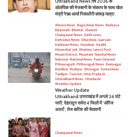
Uttrakhand News:वर्ष 2036 के
ओलंपिक की मेजबानी के संकल्प के साथ खेल
मंत्री रेखा आर्या निकालेंगी कांवड़ यात्रा
Almora News
Bageshwar News
Banbasa
Bdarinath
Bhimtal
Chamoli
Champawat News
Dehli news
Dehradun News
Dharchula
Gairsain
Haldwani News
Haridwar
Health
Himanchal
Job
Khatima
Latest Post
Mount Everest
Mountain
Nainital News
National
National News
Pauri Gharwal
Pithauragarh
Pitthoragah News
Ramnagar
Ranikhet
Rudrpur
Shrinagar
Someshwar
Tankpur
Tourism
Uttar Pradesh
Uttarakhand News
Uttarkashi
Weather Update
Weather Update
Uttrakhand:उत्तराखंड में अगले 24 घंटे
भारी: देहरादून समेत 4 जिलों में ‘ऑरेंज
अलर्ट’, तेज बारिश की चेतावनी
Champawat News