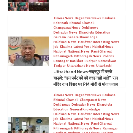
Almora News
Bageshwar News
Banbasa
Bdarinath
Bhimtal
Chamoli
Champawat News
Dehli news
Dehradun News
Dharchula
Education
Gairsain
General Knowledge
Haldwani News
Haridwar
Interesting News
Job
Khatima
Latest Post
Nainital News
National
National News
Pauri Gharwal
Pithauragarh
Pitthoragah News
Politics
Ramnagar
Ranikhet
Rudrpur
Someshwar
Tankpur
Uttarakhand News
Uttarkashi
Uttrakhand News:रुद्रपुर में गरजे
खड़गे: “हम पर्यटकों की तरह नहीं आते”, राम
मंदिर दान विवाद पर PM मोदी से मांगा जवाब
Almora News
Bageshwar News
Banbasa
Bhimtal
Chamoli
Champawat News
Dehli news
Dehradun News
Dharchula
Education
General Knowledge
Haldwani News
Haridwar
Interesting News
Job
Khatima
Latest Post
Nainital News
National
National News
Pauri Gharwal
Pithauragarh
Pitthoragah News
Ramnagar