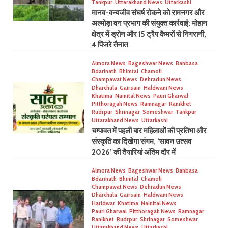
Tankpur
Uttarakhand News
Uttarkashi
मानव-वन्यजीव संघर्ष रोकने को रामनगर और
अल्मोड़ा वन प्रभाग की संयुक्त कार्रवाई: मोहान
क्षेत्र में ड्रोन और 15 ट्रैप कैमरों से निगरानी,
4 पिंजरे तैनात
Almora News
Bageshwar News
Banbasa
Bdarinath
Bhimtal
Chamoli
Champawat News
Dehradun News
Dharchula
Gairsain
Haldwani News
Khatima
Nainital News
Pauri Gharwal
Pitthoragah News
Ramnagar
Ranikhet
Rudrpur
Shrinagar
Someshwar
Tankpur
Uttarakhand News
Uttarkashi
चम्पावत में पहली बार महिलाओं की प्रतिभा और
संस्कृति का दिखेगा संगम, ‘सावन उत्सव
2026’ की तैयारियां अंतिम दौर में
Almora News
Bageshwar News
Banbasa
Bdarinath
Bhimtal
Chamoli
Champawat News
Dehradun News
Dharchula
Gairsain
Haldwani News
Haridwar
Khatima
Nainital News
Pauri Gharwal
Pitthoragah News
Ramnagar
Ranikhet
Rudrpur
Shrinagar
Someshwar
Uttarakhand News
Uttarkashi