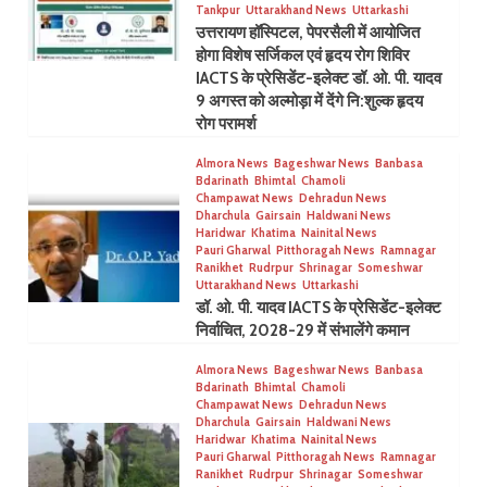
Tankpur
Uttarakhand News
Uttarkashi
उत्तरायण हॉस्पिटल, पेपरसैली में आयोजित
होगा विशेष सर्जिकल एवं हृदय रोग शिविर
IACTS के प्रेसिडेंट-इलेक्ट डॉ. ओ. पी. यादव
9 अगस्त को अल्मोड़ा में देंगे नि:शुल्क हृदय
रोग परामर्श
Almora News
Bageshwar News
Banbasa
Bdarinath
Bhimtal
Chamoli
Champawat News
Dehradun News
Dharchula
Gairsain
Haldwani News
Haridwar
Khatima
Nainital News
Pauri Gharwal
Pitthoragah News
Ramnagar
Ranikhet
Rudrpur
Shrinagar
Someshwar
Uttarakhand News
Uttarkashi
डॉ. ओ. पी. यादव IACTS के प्रेसिडेंट-इलेक्ट
निर्वाचित, 2028-29 में संभालेंगे कमान
Almora News
Bageshwar News
Banbasa
Bdarinath
Bhimtal
Chamoli
Champawat News
Dehradun News
Dharchula
Gairsain
Haldwani News
Haridwar
Khatima
Nainital News
Pauri Gharwal
Pitthoragah News
Ramnagar
Ranikhet
Rudrpur
Shrinagar
Someshwar