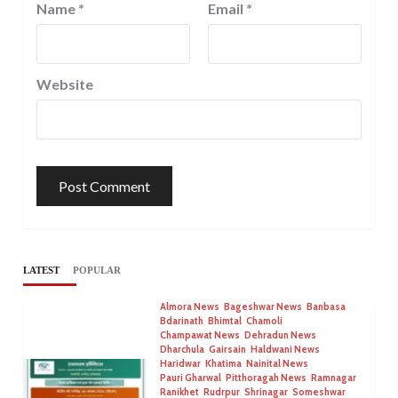
Name
*
Email
*
Website
LATEST
POPULAR
Almora News
Bageshwar News
Banbasa
Bdarinath
Bhimtal
Chamoli
Champawat News
Dehradun News
Dharchula
Gairsain
Haldwani News
Haridwar
Khatima
Nainital News
Pauri Gharwal
Pitthoragah News
Ramnagar
Ranikhet
Rudrpur
Shrinagar
Someshwar