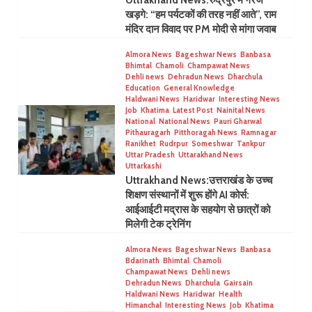
Uttrakhand News:रुद्रपुर में गरजे
खड़गे: “हम पर्यटकों की तरह नहीं आते”, राम
मंदिर दान विवाद पर PM मोदी से मांगा जवाब
Almora News
Bageshwar News
Banbasa
Bhimtal
Chamoli
Champawat News
Dehli news
Dehradun News
Dharchula
Education
General Knowledge
Haldwani News
Haridwar
Interesting News
Job
Khatima
Latest Post
Nainital News
National
National News
Pauri Gharwal
Pithauragarh
Pitthoragah News
Ramnagar
Ranikhet
Rudrpur
Someshwar
Tankpur
Uttar Pradesh
Uttarakhand News
Uttarkashi
Uttrakhand News:उत्तराखंड के उच्च
शिक्षण संस्थानों में शुरू होंगे AI कोर्स:
आईआईटी मद्रास के सहयोग से छात्रों को
मिलेगी टेक ट्रेनिंग
Almora News
Bageshwar News
Banbasa
Bdarinath
Bhimtal
Chamoli
Champawat News
Dehli news
Dehradun News
Dharchula
Gairsain
Haldwani News
Haridwar
Health
Himanchal
Interesting News
Job
Khatima