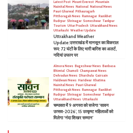
Latest Post
Mount Everest
Mountain
Nainital News
National
National News
Pauri Gharwal
Pithauragarh
Pitthoragah News
Ramnagar
Ranikhet
Rudrpur
Shrinagar
Someshwar
Tankpur
Tourism
Uttar Pradesh
Uttarakhand News
Uttarkashi
Weather Update
Uttrakhand Weather
Update:उत्तराखंड में मानसून का विकराल
रूप: 72 घंटों के लिए भारी बारिश का अलर्ट,
नदियां उफान पर
Almora News
Bageshwar News
Banbasa
Bhimtal
Chamoli
Champawat News
Dehradun News
Dharchula
Gairsain
Haldwani News
Haridwar
Khatima
Nainital News
Pauri Gharwal
Pitthoragah News
Ramnagar
Ranikhet
Rudrpur
Shrinagar
Someshwar
Tankpur
Uttarakhand News
Uttarkashi
चम्पावत में 9 अगस्त को सजेगा ‘सावन
उत्सव-2026’, 15 उत्कृष्ट महिलाओं को
मिलेगा ‘नंदा शिखर सम्मान’