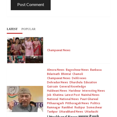
LATEST
POPULAR
Champawat News
Almora News
Bageshwar News
Banbasa
Bdarinath
Bhimtal
Chamoli
Champawat News
Dehli news
Dehradun News
Dharchula
Education
Gairsain
General Knowledge
Haldwani News
Haridwar
Interesting News
Job
Khatima
Latest Post
Nainital News
National
National News
Pauri Gharwal
Pithauragarh
Pitthoragah News
Politics
Ramnagar
Ranikhet
Rudrpur
Someshwar
Tankpur
Uttarakhand News
Uttarkashi