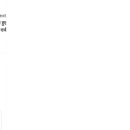
ext
 हुए
दर्ज