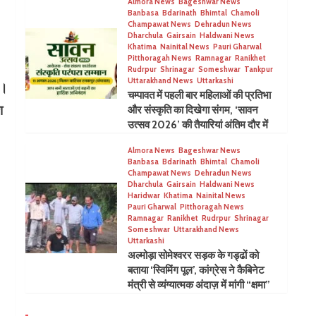
Almora News
Bageshwar News
Banbasa
Bdarinath
Bhimtal
Chamoli
Champawat News
Dehradun News
Dharchula
Gairsain
Haldwani News
Khatima
Nainital News
Pauri Gharwal
Pitthoragah News
Ramnagar
Ranikhet
Rudrpur
Shrinagar
Someshwar
Tankpur
Uttarakhand News
Uttarkashi
ै।
चम्पावत में पहली बार महिलाओं की प्रतिभा
श
और संस्कृति का दिखेगा संगम, ‘सावन
उत्सव 2026’ की तैयारियां अंतिम दौर में
Almora News
Bageshwar News
Banbasa
Bdarinath
Bhimtal
Chamoli
Champawat News
Dehradun News
Dharchula
Gairsain
Haldwani News
Haridwar
Khatima
Nainital News
Pauri Gharwal
Pitthoragah News
Ramnagar
Ranikhet
Rudrpur
Shrinagar
Someshwar
Uttarakhand News
Uttarkashi
अल्मोड़ा सोमेश्वरर सड़क के गड्ढों को
बताया ‘स्विमिंग पूल’, कांग्रेस ने कैबिनेट
मंत्री से व्यंग्यात्मक अंदाज़ में मांगी “क्षमा”