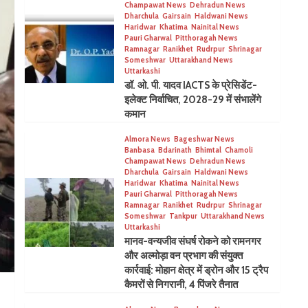
Champawat News
Dehradun News
Dharchula
Gairsain
Haldwani News
Haridwar
Khatima
Nainital News
Pauri Gharwal
Pitthoragah News
Ramnagar
Ranikhet
Rudrpur
Shrinagar
Someshwar
Uttarakhand News
Uttarkashi
डॉ. ओ. पी. यादव IACTS के प्रेसिडेंट-
इलेक्ट निर्वाचित, 2028-29 में संभालेंगे
कमान
Almora News
Bageshwar News
Banbasa
Bdarinath
Bhimtal
Chamoli
Champawat News
Dehradun News
Dharchula
Gairsain
Haldwani News
Haridwar
Khatima
Nainital News
Pauri Gharwal
Pitthoragah News
Ramnagar
Ranikhet
Rudrpur
Shrinagar
Someshwar
Tankpur
Uttarakhand News
Uttarkashi
मानव-वन्यजीव संघर्ष रोकने को रामनगर
और अल्मोड़ा वन प्रभाग की संयुक्त
कार्रवाई: मोहान क्षेत्र में ड्रोन और 15 ट्रैप
कैमरों से निगरानी, 4 पिंजरे तैनात