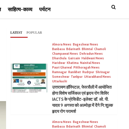
ि
साहित्य-काव्य
पर्यटन
LATEST
POPULAR
Almora News
Bageshwar News
Banbasa
Bdarinath
Bhimtal
Chamoli
Champawat News
Dehradun News
Dharchula
Gairsain
Haldwani News
Haridwar
Khatima
Nainital News
Pauri Gharwal
Pitthoragah News
Ramnagar
Ranikhet
Rudrpur
Shrinagar
Someshwar
Tankpur
Uttarakhand News
Uttarkashi
उत्तरायण हॉस्पिटल, पेपरसैली में आयोजित
होगा विशेष सर्जिकल एवं हृदय रोग शिविर
IACTS के प्रेसिडेंट-इलेक्ट डॉ. ओ. पी.
यादव 9 अगस्त को अल्मोड़ा में देंगे नि:शुल्क
हृदय रोग परामर्श
Almora News
Bageshwar News
Banbasa
Bdarinath
Bhimtal
Chamoli