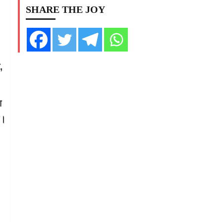
SHARE THE JOY
,
ा
ै।