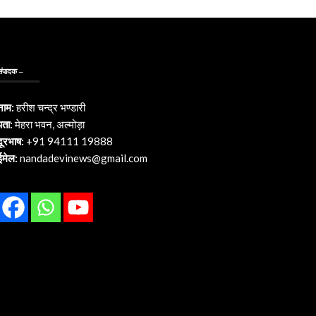
संपादक –
नाम:
हरीश चन्द्र भण्डारी
पता:
मेहरा भवन, अल्मोड़ा
दूरभाष:
+91 94111 19888
ईमेल:
nandadevinews@gmail.com