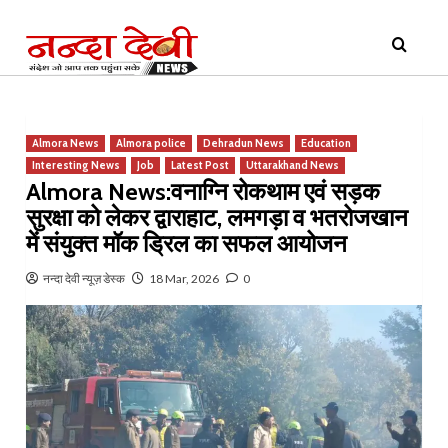
Skip
Primary
to
Menu
content
Almora News
Almora police
Dehradun News
Education
Interesting News
Job
Latest Post
Uttarakhand News
Almora News:वनाग्नि रोकथाम एवं सड़क
सुरक्षा को लेकर द्वाराहाट, लमगड़ा व भतरोजखान
में संयुक्त मॉक ड्रिल का सफल आयोजन
नन्दा देवी न्यूज़ डेस्क
18 Mar, 2026
0