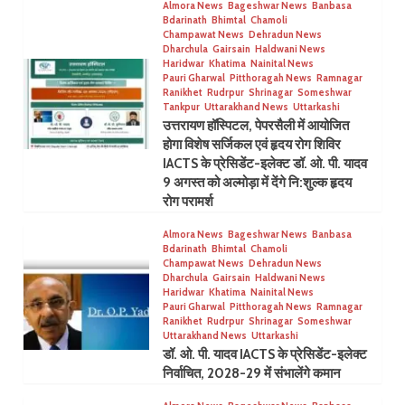
Almora News
Bageshwar News
Banbasa
Bdarinath
Bhimtal
Chamoli
Champawat News
Dehradun News
Dharchula
Gairsain
Haldwani News
Haridwar
Khatima
Nainital News
Pauri Gharwal
Pitthoragah News
Ramnagar
Ranikhet
Rudrpur
Shrinagar
Someshwar
Tankpur
Uttarakhand News
Uttarkashi
उत्तरायण हॉस्पिटल, पेपरसैली में आयोजित
होगा विशेष सर्जिकल एवं हृदय रोग शिविर
IACTS के प्रेसिडेंट-इलेक्ट डॉ. ओ. पी. यादव
9 अगस्त को अल्मोड़ा में देंगे नि:शुल्क हृदय
रोग परामर्श
Almora News
Bageshwar News
Banbasa
Bdarinath
Bhimtal
Chamoli
Champawat News
Dehradun News
Dharchula
Gairsain
Haldwani News
Haridwar
Khatima
Nainital News
Pauri Gharwal
Pitthoragah News
Ramnagar
Ranikhet
Rudrpur
Shrinagar
Someshwar
Uttarakhand News
Uttarkashi
डॉ. ओ. पी. यादव IACTS के प्रेसिडेंट-इलेक्ट
निर्वाचित, 2028-29 में संभालेंगे कमान