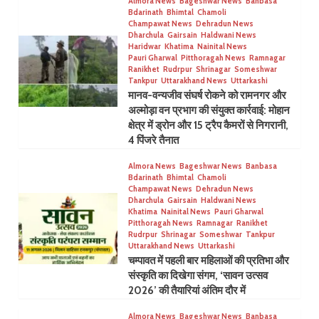
Almora News
Bageshwar News
Banbasa
Bdarinath
Bhimtal
Chamoli
Champawat News
Dehradun News
Dharchula
Gairsain
Haldwani News
Haridwar
Khatima
Nainital News
Pauri Gharwal
Pitthoragah News
Ramnagar
Ranikhet
Rudrpur
Shrinagar
Someshwar
Tankpur
Uttarakhand News
Uttarkashi
मानव-वन्यजीव संघर्ष रोकने को रामनगर और
अल्मोड़ा वन प्रभाग की संयुक्त कार्रवाई: मोहान
क्षेत्र में ड्रोन और 15 ट्रैप कैमरों से निगरानी,
4 पिंजरे तैनात
Almora News
Bageshwar News
Banbasa
Bdarinath
Bhimtal
Chamoli
Champawat News
Dehradun News
Dharchula
Gairsain
Haldwani News
Khatima
Nainital News
Pauri Gharwal
Pitthoragah News
Ramnagar
Ranikhet
Rudrpur
Shrinagar
Someshwar
Tankpur
Uttarakhand News
Uttarkashi
चम्पावत में पहली बार महिलाओं की प्रतिभा और
संस्कृति का दिखेगा संगम, ‘सावन उत्सव
2026’ की तैयारियां अंतिम दौर में
Almora News
Bageshwar News
Banbasa