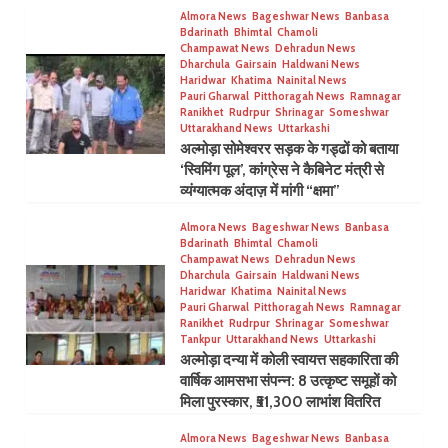
Almora News
Bageshwar News
Banbasa
Bdarinath
Bhimtal
Chamoli
Champawat News
Dehradun News
Dharchula
Gairsain
Haldwani News
Haridwar
Khatima
Nainital News
Pauri Gharwal
Pitthoragah News
Ramnagar
Ranikhet
Rudrpur
Shrinagar
Someshwar
Uttarakhand News
Uttarkashi
अल्मोड़ा सोमेश्वरर सड़क के गड्ढों को बताया
‘स्विमिंग पूल’, कांग्रेस ने कैबिनेट मंत्री से
व्यंग्यात्मक अंदाज़ में मांगी “क्षमा”
Almora News
Bageshwar News
Banbasa
Bdarinath
Bhimtal
Chamoli
Champawat News
Dehradun News
Dharchula
Gairsain
Haldwani News
Haridwar
Khatima
Nainital News
Pauri Gharwal
Pitthoragah News
Ramnagar
Ranikhet
Rudrpur
Shrinagar
Someshwar
Tankpur
Uttarakhand News
Uttarkashi
अल्मोड़ा दन्या में कोली स्वायत्त सहकारिता की
वार्षिक आमसभा संपन्न: 8 उत्कृष्ट समूहों को
मिला पुरस्कार, ₹51,300 लाभांश वितरित
Almora News
Bageshwar News
Banbasa