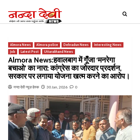
Skip
Primary
to
Menu
content
Almora News
Almora police
Dehradun News
Interesting News
Job
Latest Post
Uttarakhand News
Almora News:हवालबाग में गूँजा ‘मनरेगा
बचाओ’ का नारा: कांग्रेस का जोरदार प्रदर्शन,
सरकार पर लगाया योजना खत्म करने का आरोप।
नन्दा देवी न्यूज़ डेस्क
30 Jan, 2026
0