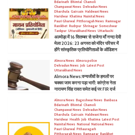
Bdarinath
Bhimtal
Chamoli
Champawat News
Dehradun News
Dharchula
Gairsain
Haldwani News
Haridwar
Khatima
Nainital News
Pauri Gharwal
Pitthoragah News
Ramnagar
Ranikhet
Rudrpur
Shrinagar
Someshwar
Tankpur
Uttarakhand News
Uttarkashi
अल्मोड़ा में 16 सितम्बर से सजेगा माँ नन्दा देवी
मेला 2026: 23 अगस्त को मंदिर परिसर में
होंगे सांस्कृतिक प्रतियोगिताओं के ऑडिशन
Almora News
Almora police
Dehradun News
Job
Latest Post
Uttarakhand News
Almora News:वन्यजीवों के हमलों पर
चक्का जाम करना पड़ा भारी: कांग्रेस नेता
नारायण सिंह रावत समेत कई पर FIR दर्ज
Almora News
Bageshwar News
Banbasa
Bdarinath
Bhimtal
Chamoli
Champawat News
Dehradun News
Dharchula
Gairsain
Haldwani News
Haridwar
Health
Job
Khatima
Latest Post
Nainital News
National
National News
Pauri Gharwal
Pithauragarh
Pitthoragah News
Ramnagar
Ranikhet