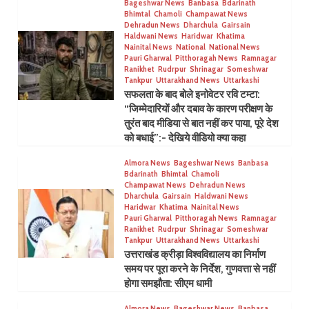
Bageshwar News
Banbasa
Bdarinath
Bhimtal
Chamoli
Champawat News
Dehradun News
Dharchula
Gairsain
Haldwani News
Haridwar
Khatima
Nainital News
National
National News
Pauri Gharwal
Pitthoragah News
Ramnagar
Ranikhet
Rudrpur
Shrinagar
Someshwar
Tankpur
Uttarakhand News
Uttarkashi
सफलता के बाद बोले इनोवेटर रवि टम्टा:
“जिम्मेदारियों और दबाव के कारण परीक्षण के
तुरंत बाद मीडिया से बात नहीं कर पाया, पूरे देश
को बधाई”:- देखिये वीडियो क्या कहा
Almora News
Bageshwar News
Banbasa
Bdarinath
Bhimtal
Chamoli
Champawat News
Dehradun News
Dharchula
Gairsain
Haldwani News
Haridwar
Khatima
Nainital News
Pauri Gharwal
Pitthoragah News
Ramnagar
Ranikhet
Rudrpur
Shrinagar
Someshwar
Tankpur
Uttarakhand News
Uttarkashi
उत्तराखंड क्रीड़ा विश्वविद्यालय का निर्माण
समय पर पूरा करने के निर्देश, गुणवत्ता से नहीं
होगा समझौता: सीएम धामी
Almora News
Bageshwar News
Banbasa