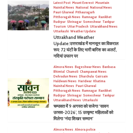
Latest Post
Mount Everest
Mountain
Nainital News
National
National News
Pauri Gharwal
Pithauragarh
Pitthoragah News
Ramnagar
Ranikhet
Rudrpur
Shrinagar
Someshwar
Tankpur
Tourism
Uttar Pradesh
Uttarakhand News
Uttarkashi
Weather Update
Uttrakhand Weather
Update:उत्तराखंड में मानसून का विकराल
रूप: 72 घंटों के लिए भारी बारिश का अलर्ट,
नदियां उफान पर
Almora News
Bageshwar News
Banbasa
Bhimtal
Chamoli
Champawat News
Dehradun News
Dharchula
Gairsain
Haldwani News
Haridwar
Khatima
Nainital News
Pauri Gharwal
Pitthoragah News
Ramnagar
Ranikhet
Rudrpur
Shrinagar
Someshwar
Tankpur
Uttarakhand News
Uttarkashi
चम्पावत में 9 अगस्त को सजेगा ‘सावन
उत्सव-2026’, 15 उत्कृष्ट महिलाओं को
मिलेगा ‘नंदा शिखर सम्मान’
Almora News
Almora police