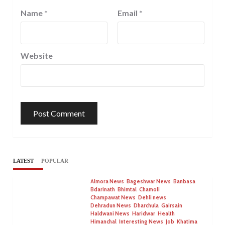
Name
*
Email
*
Website
LATEST
POPULAR
Almora News
Bageshwar News
Banbasa
Bdarinath
Bhimtal
Chamoli
Champawat News
Dehli news
Dehradun News
Dharchula
Gairsain
Haldwani News
Haridwar
Health
Himanchal
Interesting News
Job
Khatima