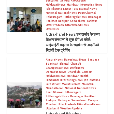
Education
General Knowledge
Haldwani News
Haridwar
Interesting News
Job
Khatima
Latest Post
Nainital News
National
National News
Pauri Gharwal
Pithauragarh
Pitthoragah News
Ramnagar
Ranikhet
Rudrpur
Someshwar
Tankpur
Uttar Pradesh
Uttarakhand News
Uttarkashi
Uttrakhand News:उत्तराखंड के उच्च
शिक्षण संस्थानों में शुरू होंगे AI कोर्स:
आईआईटी मद्रास के सहयोग से छात्रों को
मिलेगी टेक ट्रेनिंग
Almora News
Bageshwar News
Banbasa
Bdarinath
Bhimtal
Chamoli
Champawat News
Dehli news
Dehradun News
Dharchula
Gairsain
Haldwani News
Haridwar
Health
Himanchal
Interesting News
Job
Khatima
Latest Post
Mount Everest
Mountain
Nainital News
National
National News
Pauri Gharwal
Pithauragarh
Pitthoragah News
Ramnagar
Ranikhet
Rudrpur
Shrinagar
Someshwar
Tankpur
Tourism
Uttar Pradesh
Uttarakhand News
Uttarkashi
Weather Update
Uttrakhand Weather