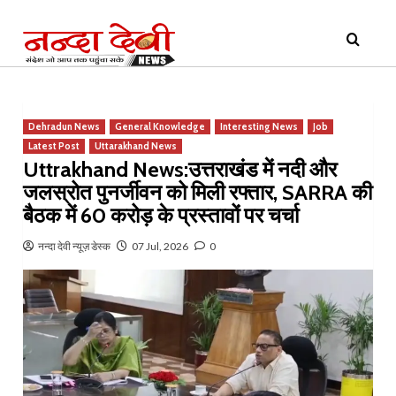
Skip
Primary
to
Menu
content
Dehradun News
General Knowledge
Interesting News
Job
Latest Post
Uttarakhand News
Uttrakhand News:उत्तराखंड में नदी और
जलस्रोत पुनर्जीवन को मिली रफ्तार, SARRA की
बैठक में 60 करोड़ के प्रस्तावों पर चर्चा
नन्दा देवी न्यूज़ डेस्क
07 Jul, 2026
0