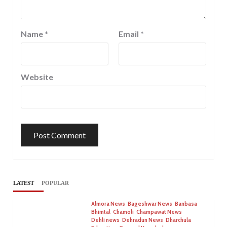
Name
*
Email
*
Website
LATEST
POPULAR
Almora News
Bageshwar News
Banbasa
Bhimtal
Chamoli
Champawat News
Dehli news
Dehradun News
Dharchula