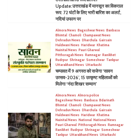
Update:उत्तराखंड में मानसून का विकराल
रूप: 72 घंटों के लिए भारी बारिश का अलर्ट,
नदियां उफान पर
Almora News
Bageshwar News
Banbasa
Bhimtal
Chamoli
Champawat News
Dehradun News
Dharchula
Gairsain
Haldwani News
Haridwar
Khatima
Nainital News
Pauri Gharwal
Pitthoragah News
Ramnagar
Ranikhet
Rudrpur
Shrinagar
Someshwar
Tankpur
Uttarakhand News
Uttarkashi
चम्पावत में 9 अगस्त को सजेगा ‘सावन
उत्सव-2026’, 15 उत्कृष्ट महिलाओं को
मिलेगा ‘नंदा शिखर सम्मान’
Almora News
Almora police
Bageshwar News
Banbasa
Bdarinath
Bhimtal
Chamoli
Champawat News
Dehradun News
Dharchula
Gairsain
Haldwani News
Haridwar
Khatima
Nainital News
National
National News
Pauri Gharwal
Pitthoragah News
Ramnagar
Ranikhet
Rudrpur
Shrinagar
Someshwar
Tankpur
Uttarakhand News
Uttarkashi