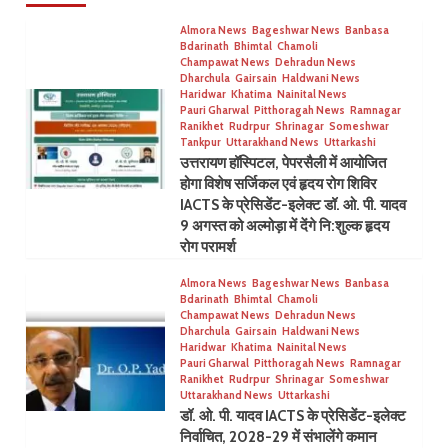
Almora News
Bageshwar News
Banbasa
Bdarinath
Bhimtal
Chamoli
Champawat News
Dehradun News
Dharchula
Gairsain
Haldwani News
Haridwar
Khatima
Nainital News
Pauri Gharwal
Pitthoragah News
Ramnagar
Ranikhet
Rudrpur
Shrinagar
Someshwar
Tankpur
Uttarakhand News
Uttarkashi
उत्तरायण हॉस्पिटल, पेपरसैली में आयोजित
होगा विशेष सर्जिकल एवं हृदय रोग शिविर
IACTS के प्रेसिडेंट-इलेक्ट डॉ. ओ. पी. यादव
9 अगस्त को अल्मोड़ा में देंगे नि:शुल्क हृदय
रोग परामर्श
Almora News
Bageshwar News
Banbasa
Bdarinath
Bhimtal
Chamoli
Champawat News
Dehradun News
Dharchula
Gairsain
Haldwani News
Haridwar
Khatima
Nainital News
Pauri Gharwal
Pitthoragah News
Ramnagar
Ranikhet
Rudrpur
Shrinagar
Someshwar
Uttarakhand News
Uttarkashi
डॉ. ओ. पी. यादव IACTS के प्रेसिडेंट-इलेक्ट
निर्वाचित, 2028-29 में संभालेंगे कमान