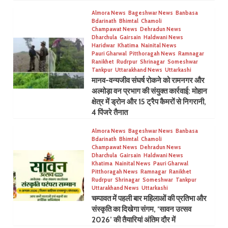
Almora News
Bageshwar News
Banbasa
Bdarinath
Bhimtal
Chamoli
Champawat News
Dehradun News
Dharchula
Gairsain
Haldwani News
Haridwar
Khatima
Nainital News
Pauri Gharwal
Pitthoragah News
Ramnagar
Ranikhet
Rudrpur
Shrinagar
Someshwar
Tankpur
Uttarakhand News
Uttarkashi
मानव-वन्यजीव संघर्ष रोकने को रामनगर और
अल्मोड़ा वन प्रभाग की संयुक्त कार्रवाई: मोहान
क्षेत्र में ड्रोन और 15 ट्रैप कैमरों से निगरानी,
4 पिंजरे तैनात
Almora News
Bageshwar News
Banbasa
Bdarinath
Bhimtal
Chamoli
Champawat News
Dehradun News
Dharchula
Gairsain
Haldwani News
Khatima
Nainital News
Pauri Gharwal
Pitthoragah News
Ramnagar
Ranikhet
Rudrpur
Shrinagar
Someshwar
Tankpur
Uttarakhand News
Uttarkashi
चम्पावत में पहली बार महिलाओं की प्रतिभा और
संस्कृति का दिखेगा संगम, ‘सावन उत्सव
2026’ की तैयारियां अंतिम दौर में