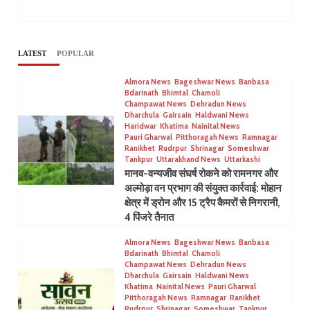
LATEST
POPULAR
Almora News
Bageshwar News
Banbasa
Bdarinath
Bhimtal
Chamoli
Champawat News
Dehradun News
Dharchula
Gairsain
Haldwani News
Haridwar
Khatima
Nainital News
Pauri Gharwal
Pitthoragah News
Ramnagar
Ranikhet
Rudrpur
Shrinagar
Someshwar
Tankpur
Uttarakhand News
Uttarkashi
मानव-वन्यजीव संघर्ष रोकने को रामनगर और
अल्मोड़ा वन प्रभाग की संयुक्त कार्रवाई: मोहान
क्षेत्र में ड्रोन और 15 ट्रैप कैमरों से निगरानी,
4 पिंजरे तैनात
Almora News
Bageshwar News
Banbasa
Bdarinath
Bhimtal
Chamoli
Champawat News
Dehradun News
Dharchula
Gairsain
Haldwani News
Khatima
Nainital News
Pauri Gharwal
Pitthoragah News
Ramnagar
Ranikhet
Rudrpur
Shrinagar
Someshwar
Tankpur