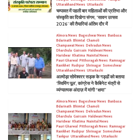
Uttarakhand News
Uttarkashi
चम्पावत में पहली बार महिलाओं की प्रतिभा और
संस्कृति का दिखेगा संगम, ‘सावन उत्सव
2026’ की तैयारियां अंतिम दौर में
Almora News
Bageshwar News
Banbasa
Bdarinath
Bhimtal
Chamoli
Champawat News
Dehradun News
Dharchula
Gairsain
Haldwani News
Haridwar
Khatima
Nainital News
Pauri Gharwal
Pitthoragah News
Ramnagar
Ranikhet
Rudrpur
Shrinagar
Someshwar
Uttarakhand News
Uttarkashi
अल्मोड़ा सोमेश्वरर सड़क के गड्ढों को बताया
‘स्विमिंग पूल’, कांग्रेस ने कैबिनेट मंत्री से
व्यंग्यात्मक अंदाज़ में मांगी “क्षमा”
Almora News
Bageshwar News
Banbasa
Bdarinath
Bhimtal
Chamoli
Champawat News
Dehradun News
Dharchula
Gairsain
Haldwani News
Haridwar
Khatima
Nainital News
Pauri Gharwal
Pitthoragah News
Ramnagar
Ranikhet
Rudrpur
Shrinagar
Someshwar
Tankpur
Uttarakhand News
Uttarkashi