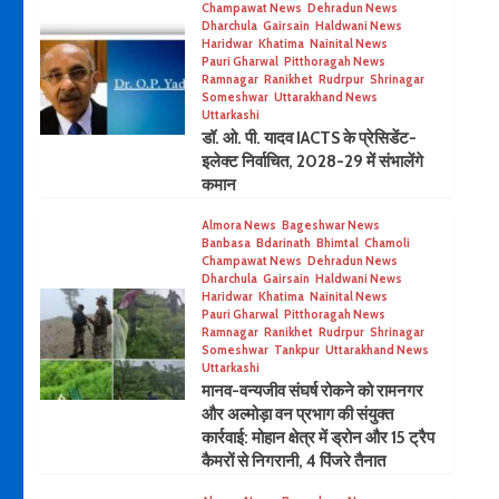
Champawat News
Dehradun News
Dharchula
Gairsain
Haldwani News
Haridwar
Khatima
Nainital News
Pauri Gharwal
Pitthoragah News
Ramnagar
Ranikhet
Rudrpur
Shrinagar
Someshwar
Uttarakhand News
Uttarkashi
डॉ. ओ. पी. यादव IACTS के प्रेसिडेंट-
इलेक्ट निर्वाचित, 2028-29 में संभालेंगे
कमान
Almora News
Bageshwar News
Banbasa
Bdarinath
Bhimtal
Chamoli
Champawat News
Dehradun News
Dharchula
Gairsain
Haldwani News
Haridwar
Khatima
Nainital News
Pauri Gharwal
Pitthoragah News
Ramnagar
Ranikhet
Rudrpur
Shrinagar
Someshwar
Tankpur
Uttarakhand News
Uttarkashi
मानव-वन्यजीव संघर्ष रोकने को रामनगर
और अल्मोड़ा वन प्रभाग की संयुक्त
कार्रवाई: मोहान क्षेत्र में ड्रोन और 15 ट्रैप
कैमरों से निगरानी, 4 पिंजरे तैनात