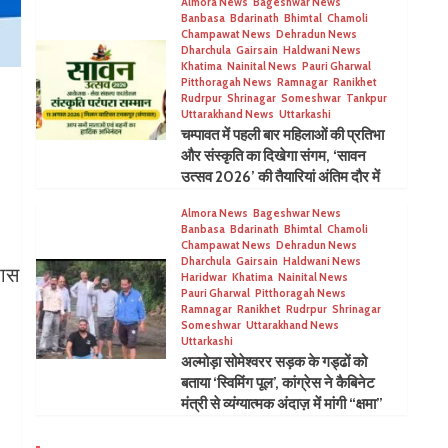
Almora News
Bageshwar News
Banbasa
Bdarinath
Bhimtal
Chamoli
Champawat News
Dehradun News
Dharchula
Gairsain
Haldwani News
Khatima
Nainital News
Pauri Gharwal
Pitthoragah News
Ramnagar
Ranikhet
Rudrpur
Shrinagar
Someshwar
Tankpur
Uttarakhand News
Uttarkashi
चम्पावत में पहली बार महिलाओं की प्रतिभा
और संस्कृति का दिखेगा संगम, ‘सावन
उत्सव 2026’ की तैयारियां अंतिम दौर में
Almora News
Bageshwar News
Banbasa
Bdarinath
Bhimtal
Chamoli
Champawat News
Dehradun News
Dharchula
Gairsain
Haldwani News
पास
Haridwar
Khatima
Nainital News
Pauri Gharwal
Pitthoragah News
Ramnagar
Ranikhet
Rudrpur
Shrinagar
Someshwar
Uttarakhand News
Uttarkashi
अल्मोड़ा सोमेश्वरर सड़क के गड्ढों को
बताया ‘स्विमिंग पूल’, कांग्रेस ने कैबिनेट
मंत्री से व्यंग्यात्मक अंदाज़ में मांगी “क्षमा”