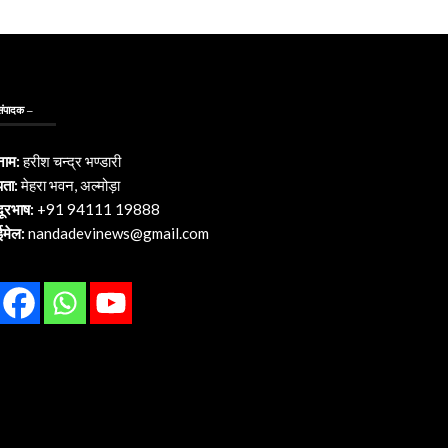
संपादक –
नाम:
हरीश चन्द्र भण्डारी
पता:
मेहरा भवन, अल्मोड़ा
दूरभाष:
+91 94111 19888
ईमेल:
nandadevinews@gmail.com