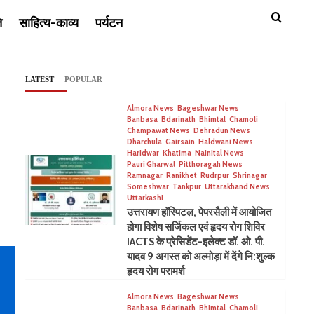
ि
साहित्य-काव्य
पर्यटन
LATEST
POPULAR
Almora News
Bageshwar News
Banbasa
Bdarinath
Bhimtal
Chamoli
Champawat News
Dehradun News
Dharchula
Gairsain
Haldwani News
Haridwar
Khatima
Nainital News
Pauri Gharwal
Pitthoragah News
Ramnagar
Ranikhet
Rudrpur
Shrinagar
Someshwar
Tankpur
Uttarakhand News
Uttarkashi
उत्तरायण हॉस्पिटल, पेपरसैली में आयोजित
होगा विशेष सर्जिकल एवं हृदय रोग शिविर
IACTS के प्रेसिडेंट-इलेक्ट डॉ. ओ. पी.
यादव 9 अगस्त को अल्मोड़ा में देंगे नि:शुल्क
हृदय रोग परामर्श
Almora News
Bageshwar News
Banbasa
Bdarinath
Bhimtal
Chamoli