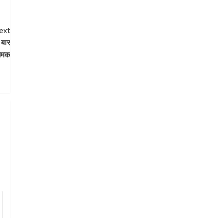
ext
 बार
 धमक