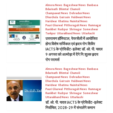
Almora News
Bageshwar News
Banbasa
Bdarinath
Bhimtal
Chamoli
Champawat News
Dehradun News
Dharchula
Gairsain
Haldwani News
Haridwar
Khatima
Nainital News
Pauri Gharwal
Pitthoragah News
Ramnagar
Ranikhet
Rudrpur
Shrinagar
Someshwar
Tankpur
Uttarakhand News
Uttarkashi
उत्तरायण हॉस्पिटल, पेपरसैली में आयोजित
होगा विशेष सर्जिकल एवं हृदय रोग शिविर
IACTS के प्रेसिडेंट-इलेक्ट डॉ. ओ. पी. यादव
9 अगस्त को अल्मोड़ा में देंगे नि:शुल्क हृदय
रोग परामर्श
Almora News
Bageshwar News
Banbasa
Bdarinath
Bhimtal
Chamoli
Champawat News
Dehradun News
Dharchula
Gairsain
Haldwani News
Haridwar
Khatima
Nainital News
Pauri Gharwal
Pitthoragah News
Ramnagar
Ranikhet
Rudrpur
Shrinagar
Someshwar
Uttarakhand News
Uttarkashi
डॉ. ओ. पी. यादव IACTS के प्रेसिडेंट-इलेक्ट
निर्वाचित, 2028-29 में संभालेंगे कमान