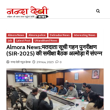
Skip
Primary
to
Menu
content
Almora News
Almora police
Dehradun News
Interesting News
Job
Latest Post
Uttarakhand News
Almora News:मतदाता सूची गहन पुनरीक्षण
(SIR-2025) की समीक्षा बैठक अल्मोड़ा में संपन्न
नन्दा देवी न्यूज़ डेस्क
29 Nov, 2025
0