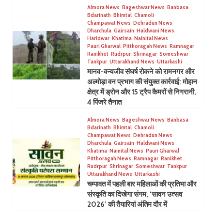
Almora News
Bageshwar News
Banbasa
Bdarinath
Bhimtal
Chamoli
Champawat News
Dehradun News
Dharchula
Gairsain
Haldwani News
Haridwar
Khatima
Nainital News
Pauri Gharwal
Pitthoragah News
Ramnagar
Ranikhet
Rudrpur
Shrinagar
Someshwar
Tankpur
Uttarakhand News
Uttarkashi
मानव-वन्यजीव संघर्ष रोकने को रामनगर और
अल्मोड़ा वन प्रभाग की संयुक्त कार्रवाई: मोहान
क्षेत्र में ड्रोन और 15 ट्रैप कैमरों से निगरानी,
4 पिंजरे तैनात
Almora News
Bageshwar News
Banbasa
Bdarinath
Bhimtal
Chamoli
Champawat News
Dehradun News
Dharchula
Gairsain
Haldwani News
Khatima
Nainital News
Pauri Gharwal
Pitthoragah News
Ramnagar
Ranikhet
Rudrpur
Shrinagar
Someshwar
Tankpur
Uttarakhand News
Uttarkashi
चम्पावत में पहली बार महिलाओं की प्रतिभा और
संस्कृति का दिखेगा संगम, ‘सावन उत्सव
2026’ की तैयारियां अंतिम दौर में