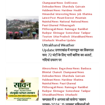
Champawat News
Dehli news
Dehradun News
Dharchula
Gairsain
Haldwani News
Haridwar
Health
Himanchal
Interesting News
Job
Khatima
Latest Post
Mount Everest
Mountain
Nainital News
National
National News
Pauri Gharwal
Pithauragarh
Pitthoragah News
Ramnagar
Ranikhet
Rudrpur
Shrinagar
Someshwar
Tankpur
Tourism
Uttar Pradesh
Uttarakhand News
Uttarkashi
Weather Update
Uttrakhand Weather
Update:उत्तराखंड में मानसून का विकराल
रूप: 72 घंटों के लिए भारी बारिश का अलर्ट,
नदियां उफान पर
Almora News
Bageshwar News
Banbasa
Bhimtal
Chamoli
Champawat News
Dehradun News
Dharchula
Gairsain
Haldwani News
Haridwar
Khatima
Nainital News
Pauri Gharwal
Pitthoragah News
Ramnagar
Ranikhet
Rudrpur
Shrinagar
Someshwar
Tankpur
Uttarakhand News
Uttarkashi
चम्पावत में 9 अगस्त को सजेगा ‘सावन
उत्सव-2026’, 15 उत्कृष्ट महिलाओं को