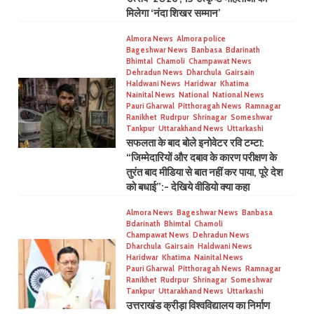
मिलेगा ‘नंदा शिखर सम्मान’
Almora News
Almora police
Bageshwar News
Banbasa
Bdarinath
Bhimtal
Chamoli
Champawat News
Dehradun News
Dharchula
Gairsain
Haldwani News
Haridwar
Khatima
Nainital News
National
National News
Pauri Gharwal
Pitthoragah News
Ramnagar
Ranikhet
Rudrpur
Shrinagar
Someshwar
Tankpur
Uttarakhand News
Uttarkashi
सफलता के बाद बोले इनोवेटर रवि टम्टा:
“जिम्मेदारियों और दबाव के कारण परीक्षण के
तुरंत बाद मीडिया से बात नहीं कर पाया, पूरे देश
को बधाई”:- देखिये वीडियो क्या कहा
Almora News
Bageshwar News
Banbasa
Bdarinath
Bhimtal
Chamoli
Champawat News
Dehradun News
Dharchula
Gairsain
Haldwani News
Haridwar
Khatima
Nainital News
Pauri Gharwal
Pitthoragah News
Ramnagar
Ranikhet
Rudrpur
Shrinagar
Someshwar
Tankpur
Uttarakhand News
Uttarkashi
उत्तराखंड क्रीड़ा विश्वविद्यालय का निर्माण