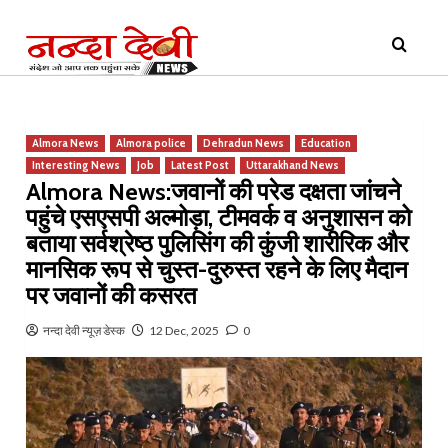
Skip
Primary
to
Menu
content
Almora News
Almora police
Dehradun News
Education
Interesting News
Job
Latest Post
Uttarakhand News
Almora News:जवानों की परेड दक्षता जांचने
पहुंचे एसएसपी अल्मोड़ा, टीमवर्क व अनुशासन को
बताया सर्वश्रेष्ठ पुलिसिंग की कुंजी शारीरिक और
मानसिक रूप से चुस्त-दुरुस्त रहने के लिए मैदान
पर जवानों की कसरत
नन्दा देवी न्यूज़ डेस्क
12 Dec, 2025
0