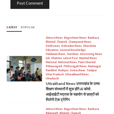
LATEST
POPULAR
Almora News
Bageshwar News
Banbasa
Bhimtal
Chamoli
Champawat News
Dehli news
Dehradun News
Dharchula
Education
General Knowledge
Haldwani News
Haridwar
Interesting News
Job
Khatima
Latest Post
Nainital News
National
National News
Pauri Gharwal
Pithauragarh
Pitthoragah News
Ramnagar
Ranikhet
Rudrpur
Someshwar
Tankpur
Uttar Pradesh
Uttarakhand News
Uttarkashi
Uttrakhand News:उत्तराखंड के उच्च
शिक्षण संस्थानों में शुरू होंगे AI कोर्स:
आईआईटी मद्रास के सहयोग से छात्रों को
मिलेगी टेक ट्रेनिंग
Almora News
Bageshwar News
Banbasa
Bdarinath
Bhimtal
Chamoli