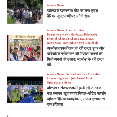
Almora News
खोल्टा के खतरनाक मोड़ पर लगा क्रश
बैरियर, दुर्घटनाओं पर लगेगी रोक
Almora News
Almora police
Bageshwar News
Banbasa
Bdarinath
Bhimtal
Chamoli
Champawat News
Dehli news
Dehradun News
Dharchula
अल्मोड़ा काफलीखान के रवि टम्टा: हुनर और
पारिवारिक प्रोत्साहन की मिसाल”सपनों को
मिली अपनों की उड़ान: अल्मोड़ा के रवि टम्टा
की
Almora News
Dehradun News
Education
Interesting News
Job
Latest Post
Uttarakhand News
Almora News:अल्मोड़ा के रवि टम्टा का
बड़ा धमाका: खुद बनाया सिंगल-सीटेड फ्लाइंग
व्हीकल ‘हैपिडा स्काइनेक्स’, सफल ट्रायल से
रचा इतिहास