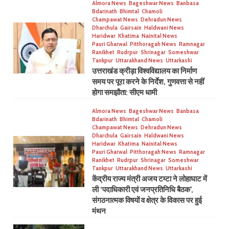
Almora News
Bageshwar News
Banbasa
Bdarinath
Bhimtal
Chamoli
Champawat News
Dehradun News
Dharchula
Gairsain
Haldwani News
Haridwar
Khatima
Nainital News
Pauri Gharwal
Pitthoragah News
Ramnagar
Ranikhet
Rudrpur
Shrinagar
Someshwar
Tankpur
Uttarakhand News
Uttarkashi
उत्तराखंड क्रीड़ा विश्वविद्यालय का निर्माण
समय पर पूरा करने के निर्देश, गुणवत्ता से नहीं
होगा समझौता: सीएम धामी
Almora News
Bageshwar News
Banbasa
Bdarinath
Bhimtal
Chamoli
Champawat News
Dehradun News
Dharchula
Gairsain
Haldwani News
Haridwar
Khatima
Nainital News
Pauri Gharwal
Pitthoragah News
Ramnagar
Ranikhet
Rudrpur
Shrinagar
Someshwar
Tankpur
Uttarakhand News
Uttarkashi
केंद्रीय राज्य मंत्री अजय टम्टा ने लोहाघाट में
ली ‘पदाधिकारी एवं जनप्रतिनिधि बैठक’,
संगठनात्मक विषयों व क्षेत्र के विकास पर हुई
मंथन