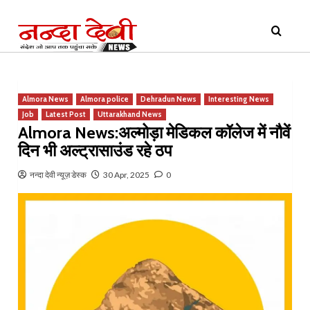
Skip
Primary
to
Menu
content
Almora News
Almora police
Dehradun News
Interesting News
Job
Latest Post
Uttarakhand News
Almora News:अल्मोड़ा मेडिकल कॉलेज में नौवें
दिन भी अल्ट्रासाउंड रहे ठप
नन्दा देवी न्यूज़ डेस्क
30 Apr, 2025
0