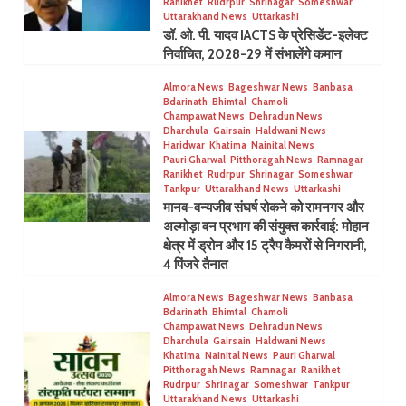
Ranikhet
Rudrpur
Shrinagar
Someshwar
Uttarakhand News
Uttarkashi
डॉ. ओ. पी. यादव IACTS के प्रेसिडेंट-इलेक्ट
निर्वाचित, 2028-29 में संभालेंगे कमान
Almora News
Bageshwar News
Banbasa
Bdarinath
Bhimtal
Chamoli
Champawat News
Dehradun News
Dharchula
Gairsain
Haldwani News
Haridwar
Khatima
Nainital News
Pauri Gharwal
Pitthoragah News
Ramnagar
Ranikhet
Rudrpur
Shrinagar
Someshwar
Tankpur
Uttarakhand News
Uttarkashi
मानव-वन्यजीव संघर्ष रोकने को रामनगर और
अल्मोड़ा वन प्रभाग की संयुक्त कार्रवाई: मोहान
क्षेत्र में ड्रोन और 15 ट्रैप कैमरों से निगरानी,
4 पिंजरे तैनात
Almora News
Bageshwar News
Banbasa
Bdarinath
Bhimtal
Chamoli
Champawat News
Dehradun News
Dharchula
Gairsain
Haldwani News
Khatima
Nainital News
Pauri Gharwal
Pitthoragah News
Ramnagar
Ranikhet
Rudrpur
Shrinagar
Someshwar
Tankpur
Uttarakhand News
Uttarkashi