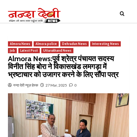
Skip
Primary
to
Menu
content
Almora News
Almora police
Dehradun News
Interesting News
Job
Latest Post
Uttarakhand News
Almora News:पूर्व श्रेत्र पंचायत सदस्य
विनीत सिंह बोरा ने विकासखंड लमगड़ा में
भ्रष्टाचार को उजागर करने के लिए सौंपा पत्र
नन्दा देवी न्यूज़ डेस्क
27 Mar, 2025
0