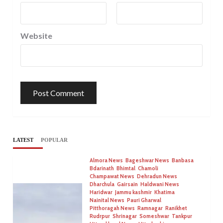
Website
LATEST
POPULAR
Almora News
Bageshwar News
Banbasa
Bdarinath
Bhimtal
Chamoli
Champawat News
Dehradun News
Dharchula
Gairsain
Haldwani News
Haridwar
Jammu kashmir
Khatima
Nainital News
Pauri Gharwal
Pitthoragah News
Ramnagar
Ranikhet
Rudrpur
Shrinagar
Someshwar
Tankpur