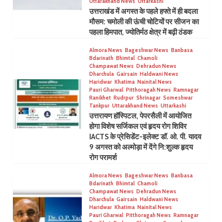
Uttarakhand News
Uttarkashi
उत्तराखंड में अगस्त के पहले हफ्ते में ही बदला
मौसम: चमोली की ऊंची चोटियों पर सीजन का
पहला हिमपात, ज्योतिर्मठ क्षेत्र में बढ़ी ठंडक
Almora News
Bageshwar News
Banbasa
Bdarinath
Bhimtal
Chamoli
Champawat News
Dehradun News
Dharchula
Gairsain
Haldwani News
Haridwar
Khatima
Nainital News
Pauri Gharwal
Pitthoragah News
Ramnagar
Ranikhet
Rudrpur
Shrinagar
Someshwar
Tankpur
Uttarakhand News
Uttarkashi
उत्तरायण हॉस्पिटल, पेपरसैली में आयोजित
होगा विशेष सर्जिकल एवं हृदय रोग शिविर
IACTS के प्रेसिडेंट-इलेक्ट डॉ. ओ. पी. यादव
9 अगस्त को अल्मोड़ा में देंगे नि:शुल्क हृदय
रोग परामर्श
Almora News
Bageshwar News
Banbasa
Bdarinath
Bhimtal
Chamoli
Champawat News
Dehradun News
Dharchula
Gairsain
Haldwani News
Haridwar
Khatima
Nainital News
Pauri Gharwal
Pitthoragah News
Ramnagar