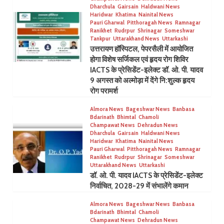
Dharchula
Gairsain
Haldwani News
Haridwar
Khatima
Nainital News
Pauri Gharwal
Pitthoragah News
Ramnagar
Ranikhet
Rudrpur
Shrinagar
Someshwar
Tankpur
Uttarakhand News
Uttarkashi
उत्तरायण हॉस्पिटल, पेपरसैली में आयोजित
होगा विशेष सर्जिकल एवं हृदय रोग शिविर
IACTS के प्रेसिडेंट-इलेक्ट डॉ. ओ. पी. यादव
9 अगस्त को अल्मोड़ा में देंगे नि:शुल्क हृदय
रोग परामर्श
Almora News
Bageshwar News
Banbasa
Bdarinath
Bhimtal
Chamoli
Champawat News
Dehradun News
Dharchula
Gairsain
Haldwani News
Haridwar
Khatima
Nainital News
Pauri Gharwal
Pitthoragah News
Ramnagar
Ranikhet
Rudrpur
Shrinagar
Someshwar
Uttarakhand News
Uttarkashi
डॉ. ओ. पी. यादव IACTS के प्रेसिडेंट-इलेक्ट
निर्वाचित, 2028-29 में संभालेंगे कमान
Almora News
Bageshwar News
Banbasa
Bdarinath
Bhimtal
Chamoli
Champawat News
Dehradun News