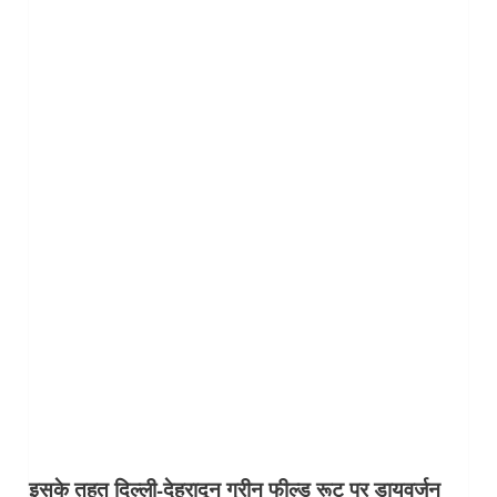
इसके तहत दिल्ली-देहरादून ग्रीन फील्ड रूट पर डायवर्जन