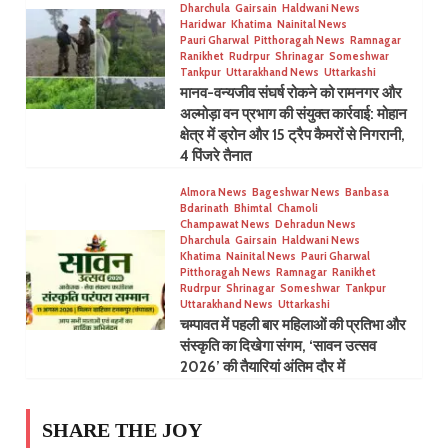
Dharchula
Gairsain
Haldwani News
Haridwar
Khatima
Nainital News
Pauri Gharwal
Pitthoragah News
Ramnagar
Ranikhet
Rudrpur
Shrinagar
Someshwar
Tankpur
Uttarakhand News
Uttarkashi
मानव-वन्यजीव संघर्ष रोकने को रामनगर और
अल्मोड़ा वन प्रभाग की संयुक्त कार्रवाई: मोहान
क्षेत्र में ड्रोन और 15 ट्रैप कैमरों से निगरानी,
4 पिंजरे तैनात
Almora News
Bageshwar News
Banbasa
Bdarinath
Bhimtal
Chamoli
Champawat News
Dehradun News
Dharchula
Gairsain
Haldwani News
Khatima
Nainital News
Pauri Gharwal
Pitthoragah News
Ramnagar
Ranikhet
Rudrpur
Shrinagar
Someshwar
Tankpur
Uttarakhand News
Uttarkashi
चम्पावत में पहली बार महिलाओं की प्रतिभा और
संस्कृति का दिखेगा संगम, ‘सावन उत्सव
2026’ की तैयारियां अंतिम दौर में
SHARE THE JOY