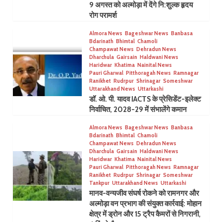
9 अगस्त को अल्मोड़ा में देंगे नि:शुल्क हृदय
रोग परामर्श
Almora News
Bageshwar News
Banbasa
Bdarinath
Bhimtal
Chamoli
Champawat News
Dehradun News
Dharchula
Gairsain
Haldwani News
Haridwar
Khatima
Nainital News
Pauri Gharwal
Pitthoragah News
Ramnagar
Ranikhet
Rudrpur
Shrinagar
Someshwar
Uttarakhand News
Uttarkashi
डॉ. ओ. पी. यादव IACTS के प्रेसिडेंट-इलेक्ट
निर्वाचित, 2028-29 में संभालेंगे कमान
Almora News
Bageshwar News
Banbasa
Bdarinath
Bhimtal
Chamoli
Champawat News
Dehradun News
Dharchula
Gairsain
Haldwani News
Haridwar
Khatima
Nainital News
Pauri Gharwal
Pitthoragah News
Ramnagar
Ranikhet
Rudrpur
Shrinagar
Someshwar
Tankpur
Uttarakhand News
Uttarkashi
मानव-वन्यजीव संघर्ष रोकने को रामनगर और
अल्मोड़ा वन प्रभाग की संयुक्त कार्रवाई: मोहान
क्षेत्र में ड्रोन और 15 ट्रैप कैमरों से निगरानी,