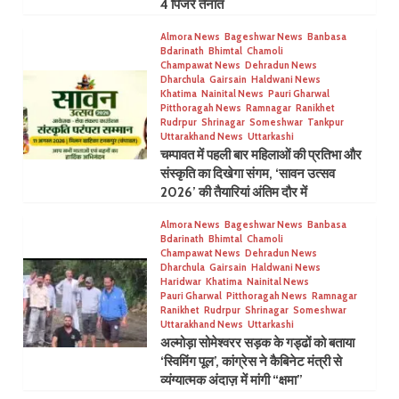
4 पिंजरे तैनात
Almora News
Bageshwar News
Banbasa
Bdarinath
Bhimtal
Chamoli
Champawat News
Dehradun News
Dharchula
Gairsain
Haldwani News
Khatima
Nainital News
Pauri Gharwal
Pitthoragah News
Ramnagar
Ranikhet
Rudrpur
Shrinagar
Someshwar
Tankpur
Uttarakhand News
Uttarkashi
चम्पावत में पहली बार महिलाओं की प्रतिभा और
संस्कृति का दिखेगा संगम, ‘सावन उत्सव
2026’ की तैयारियां अंतिम दौर में
Almora News
Bageshwar News
Banbasa
Bdarinath
Bhimtal
Chamoli
Champawat News
Dehradun News
Dharchula
Gairsain
Haldwani News
Haridwar
Khatima
Nainital News
Pauri Gharwal
Pitthoragah News
Ramnagar
Ranikhet
Rudrpur
Shrinagar
Someshwar
Uttarakhand News
Uttarkashi
अल्मोड़ा सोमेश्वरर सड़क के गड्ढों को बताया
‘स्विमिंग पूल’, कांग्रेस ने कैबिनेट मंत्री से
व्यंग्यात्मक अंदाज़ में मांगी “क्षमा”