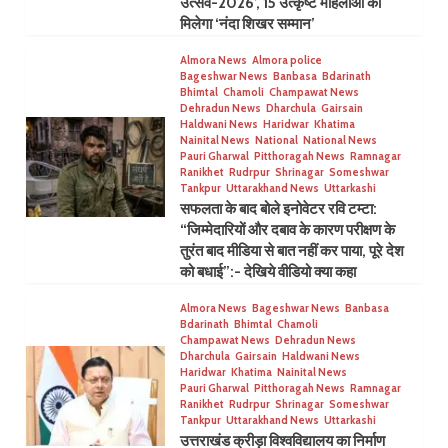
उत्सव-2026’, 15 उत्कृष्ट महिलाओं को
मिलेगा ‘नंदा शिखर सम्मान’
Almora News
Almora police
Bageshwar News
Banbasa
Bdarinath
Bhimtal
Chamoli
Champawat News
Dehradun News
Dharchula
Gairsain
Haldwani News
Haridwar
Khatima
Nainital News
National
National News
Pauri Gharwal
Pitthoragah News
Ramnagar
Ranikhet
Rudrpur
Shrinagar
Someshwar
Tankpur
Uttarakhand News
Uttarkashi
सफलता के बाद बोले इनोवेटर रवि टम्टा:
“जिम्मेदारियों और दबाव के कारण परीक्षण के
तुरंत बाद मीडिया से बात नहीं कर पाया, पूरे देश
को बधाई”:- देखिये वीडियो क्या कहा
Almora News
Bageshwar News
Banbasa
Bdarinath
Bhimtal
Chamoli
Champawat News
Dehradun News
Dharchula
Gairsain
Haldwani News
Haridwar
Khatima
Nainital News
Pauri Gharwal
Pitthoragah News
Ramnagar
Ranikhet
Rudrpur
Shrinagar
Someshwar
Tankpur
Uttarakhand News
Uttarkashi
उत्तराखंड क्रीड़ा विश्वविद्यालय का निर्माण