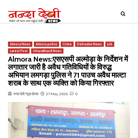
Skip
Primary
to
Menu
content
Almora News
Almora police
Crime
Dehradun News
Job
Latest Post
Uttarakhand News
Almora News:एसएसपी अल्मोड़ा के निर्देशन में
लगातार जारी है अवैध गतिविधियों के विरुद्ध
अभियान लमगड़ा पुलिस ने 71 पाउच अवैध माल्टा
शराब के साथ एक व्यक्ति को किया गिरफ्तार
नन्दा देवी न्यूज़ डेस्क
27 May, 2026
0