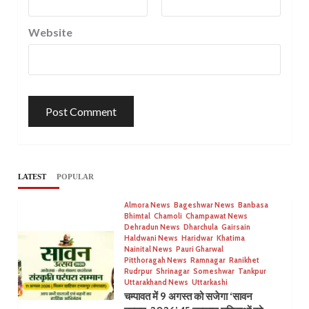
Website
LATEST
POPULAR
Almora News
Bageshwar News
Banbasa
Bhimtal
Chamoli
Champawat News
Dehradun News
Dharchula
Gairsain
Haldwani News
Haridwar
Khatima
Nainital News
Pauri Gharwal
Pitthoragah News
Ramnagar
Ranikhet
Rudrpur
Shrinagar
Someshwar
Tankpur
Uttarakhand News
Uttarkashi
चम्पावत में 9 अगस्त को सजेगा ‘सावन